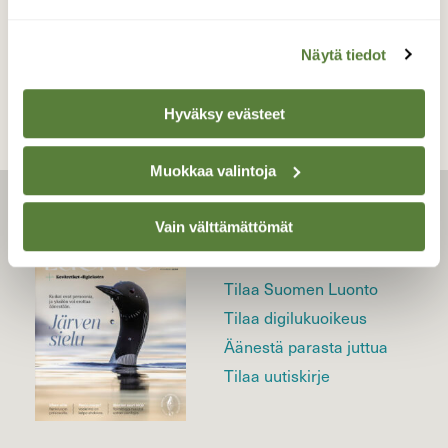
TAKAISIN LISTAAN
Näytä tiedot
Hyväksy evästeet
Muokkaa valintoja
LEHTI
Vain välttämättömät
Uusin lehti
Tilaa Suomen Luonto
Tilaa digilukuoikeus
Äänestä parasta juttua
Tilaa uutiskirje