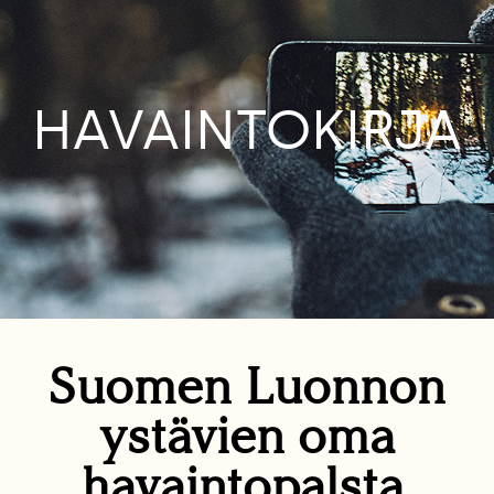
HAVAINTOKIRJA
Suomen Luonnon
ystävien oma
havaintopalsta.