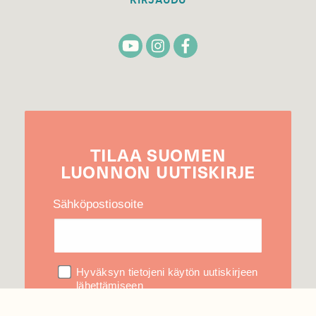
KIRJAUDU
TILAA
SUOMEN
LUONNON
UUTIS­KIRJE
Sähköpostiosoite
Hyväksyn tietojeni käytön uutiskirjeen
lähettämiseen