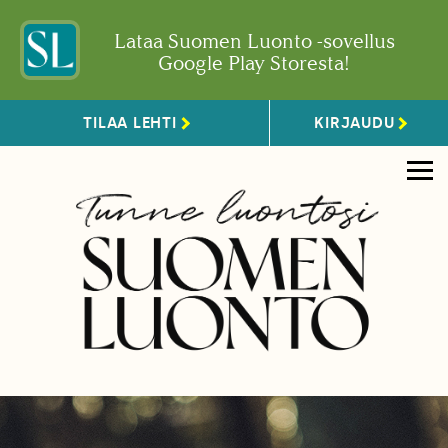
Lataa Suomen Luonto -sovellus
Google Play Storesta!
TILAA LEHTI
KIRJAUDU