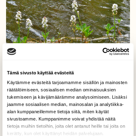
Tämä sivusto käyttää evästeitä
Käytämme evästeitä tarjoamamme sisällön ja mainosten
Raate kukkii
räätälöimiseen, sosiaalisen median ominaisuuksien
tukemiseen ja kävijämäärämme analysoimiseen. Lisäksi
Aika pieniä kukkia tällä paikalla.
jaamme sosiaalisen median, mainosalan ja analytiikka-
alan kumppaneillemme tietoja siitä, miten käytät
Valokuvaaja: Reijo Juurinen, Nuuksion
sivustoamme. Kumppanimme voivat yhdistää näitä
kansallispuisto Toukokuu
tietoja muihin tietoihin, joita olet antanut heille tai joita on
kerätty, kun olet käyttänyt heidän palvelujaan.