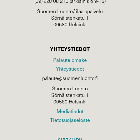
(09) 228 08 210 (arkisin klo 9-15)
Suomen Luonto/tilaajapalvelu
Sörnäistenkatu 1
00580 Helsinki
YHTEYSTIEDOT
Palautelomake
Yhteystiedot
palaute@suomenluonto.fi
Suomen Luonto
Sörnäistenkatu 1
00580 Helsinki
Mediatiedot
Tietosuojaseloste