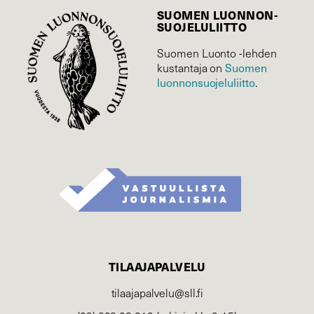
SUOMEN LUONNON­
SUOJELU­LIITTO
Suomen Luonto -lehden
Suomen
kustantaja on
luonnonsuojelu­liitto
.
TILAAJAPALVELU
tilaajapalvelu@sll.fi