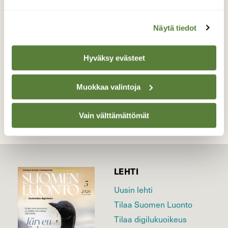
Valokuvaaja: Reijo Juurinen, Nuuksion
Näytä tiedot
kansallispuisto Lokakuu
Hyväksy evästeet
TAKAISIN LISTAAN
Muokkaa valintoja
Vain välttämättömät
LEHTI
Uusin lehti
Tilaa Suomen Luonto
Tilaa digilukuoikeus