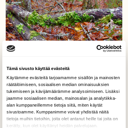
Tämä sivusto käyttää evästeitä
Käytämme evästeitä tarjoamamme sisällön ja mainosten
räätälöimiseen, sosiaalisen median ominaisuuksien
tukemiseen ja kävijämäärämme analysoimiseen. Lisäksi
jaamme sosiaalisen median, mainosalan ja analytiikka-
alan kumppaneillemme tietoja siitä, miten käytät
sivustoamme. Kumppanimme voivat yhdistää näitä
Raidankeuhkojäkälä
tietoja muihin tietoihin, joita olet antanut heille tai joita on
kerätty, kun olet käyttänyt heidän palvelujaan.
Kukoistaa vaikka puu on kaatunut.