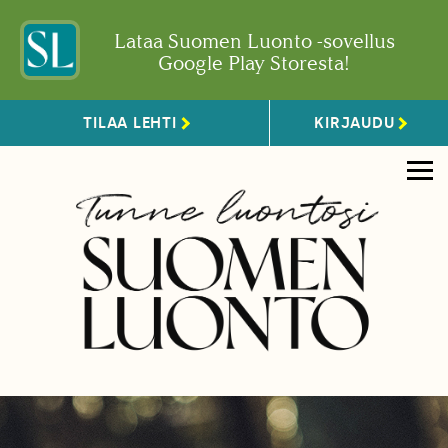
Lataa Suomen Luonto -sovellus
Google Play Storesta!
TILAA LEHTI
KIRJAUDU