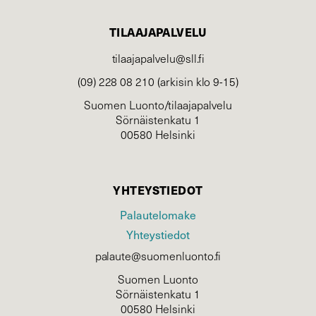
TILAAJAPALVELU
tilaajapalvelu@sll.fi
(09) 228 08 210 (arkisin klo 9-15)
Suomen Luonto/tilaajapalvelu
Sörnäistenkatu 1
00580 Helsinki
YHTEYSTIEDOT
Palautelomake
Yhteystiedot
palaute@suomenluonto.fi
Suomen Luonto
Sörnäistenkatu 1
00580 Helsinki