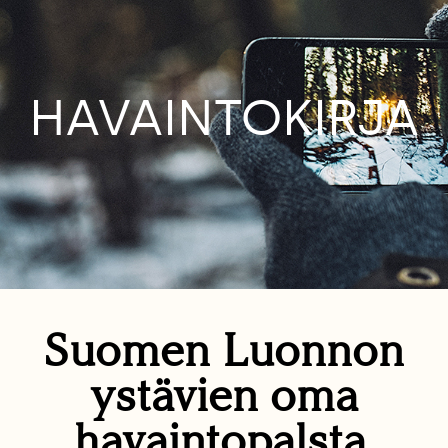
HAVAINTOKIRJA
Suomen Luonnon
ystävien oma
havaintopalsta.