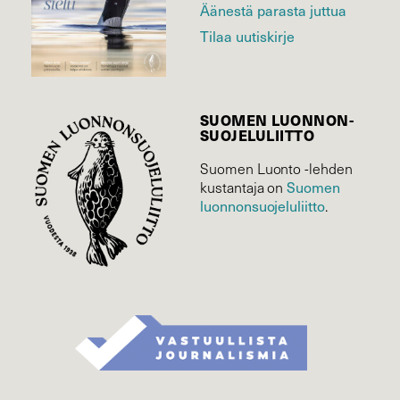
Äänestä parasta juttua
Tilaa uutiskirje
SUOMEN LUONNON­
SUOJELU­LIITTO
Suomen Luonto -lehden
Suomen
kustantaja on
luonnonsuojelu­liitto
.