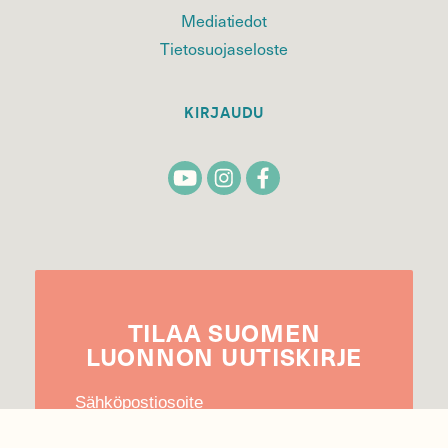
Mediatiedot
Tietosuojaseloste
KIRJAUDU
TILAA
SUOMEN
LUONNON
UUTIS­KIRJE
Sähköpostiosoite