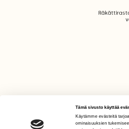
Räkättirast
v
Tämä sivusto käyttää eväs
Käytämme evästeitä tarjoa
LEHTI
ominaisuuksien tukemisee
Uusin lehti