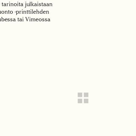
 tarinoita julkaistaan
onto -printtilehden
tubessa tai Vimeossa