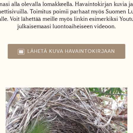
nasi alla olevalla lomakkeella. Havaintokirjan kuvia ja
tisivuilla. Toimitus poimii parhaat myös Suomen Lu
alle. Voit lähettää meille myös linkin esimerkiksi You
julkaisemaasi luontoaiheiseen videoon.
LÄHETÄ KUVA HAVAINTOKIRJAAN