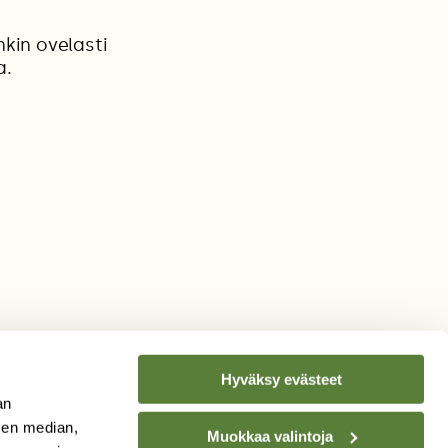
kin ovelasti
a.
Hyväksy evästeet
an
sen median,
Muokkaa valintoja