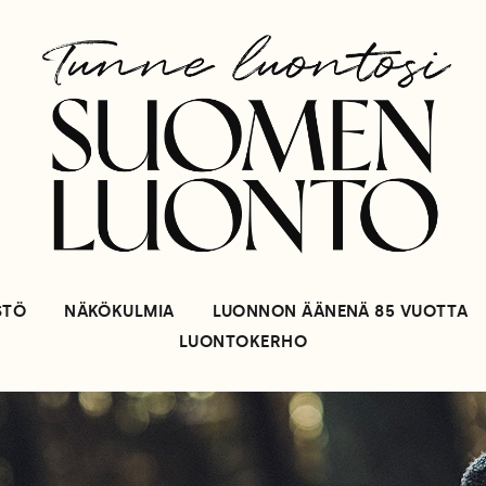
STÖ
NÄKÖKULMIA
LUONNON ÄÄNENÄ 85 VUOTTA
LUONTOKERHO