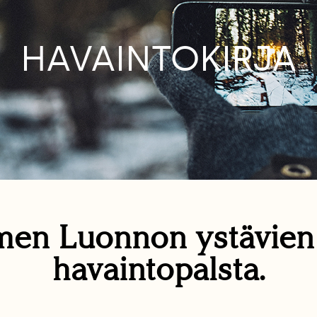
HAVAINTOKIRJA
en Luonnon ystävie
havaintopalsta.