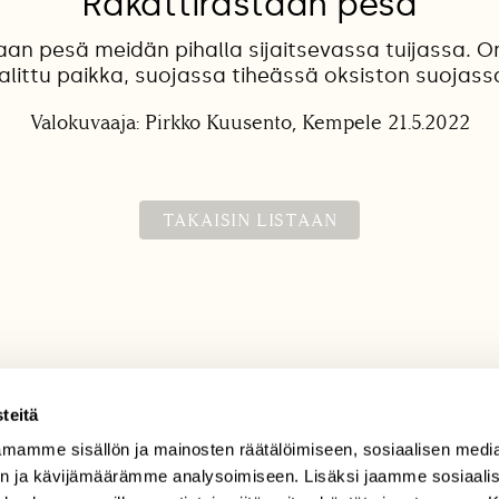
Räkättirastaan pesä
aan pesä meidän pihalla sijaitsevassa tuijassa. On
alittu paikka, suojassa tiheässä oksiston suojass
Valokuvaaja: Pirkko Kuusento, Kempele 21.5.2022
TAKAISIN LISTAAN
teitä
mamme sisällön ja mainosten räätälöimiseen, sosiaalisen medi
TILAAJAPALVELU
n ja kävijämäärämme analysoimiseen. Lisäksi jaamme sosiaali
tilaajapalvelu@sll.fi