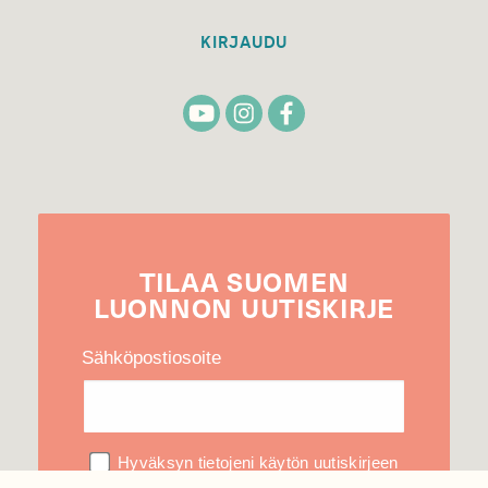
KIRJAUDU
TILAA
SUOMEN
LUONNON
UUTIS­KIRJE
Sähköpostiosoite
Hyväksyn tietojeni käytön uutiskirjeen
lähettämiseen