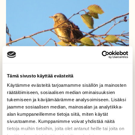
Tämä sivusto käyttää evästeitä
Käytämme evästeitä tarjoamamme sisällön ja mainosten
Räkättirastas
räätälöimiseen, sosiaalisen median ominaisuuksien
tukemiseen ja kävijämäärämme analysoimiseen. Lisäksi
Rastaat paistattelivat laskevan Auringon
jaamme sosiaalisen median, mainosalan ja analytiikka-
lämmössä jokirannan lepässä.
alan kumppaneillemme tietoja siitä, miten käytät
sivustoamme. Kumppanimme voivat yhdistää näitä
Valokuvaaja: Risto Kangassalo, Hauninen, Raisio
tietoja muihin tietoihin, joita olet antanut heille tai joita on
8.10.2022