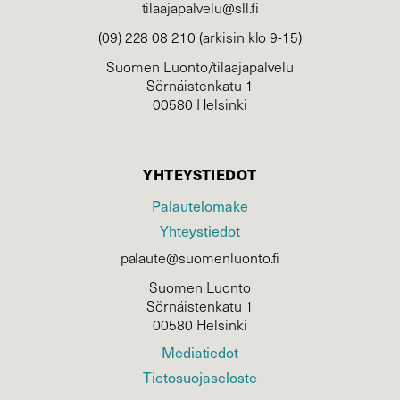
tilaajapalvelu@sll.fi
(09) 228 08 210 (arkisin klo 9-15)
Suomen Luonto/tilaajapalvelu
Sörnäistenkatu 1
00580 Helsinki
YHTEYSTIEDOT
Palautelomake
Yhteystiedot
palaute@suomenluonto.fi
Suomen Luonto
Sörnäistenkatu 1
00580 Helsinki
Mediatiedot
Tietosuojaseloste