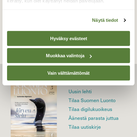
kerätty, kun olet käyttänyt heidän palvelujaan.
Näytä tiedot
TAKAISIN LISTAAN
Hyväksy evästeet
Muokkaa valintoja
Vain välttämättömät
LEHTI
Uusin lehti
Tilaa Suomen Luonto
Tilaa digilukuoikeus
Äänestä parasta juttua
Tilaa uutiskirje