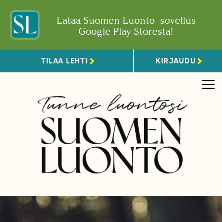
Lataa Suomen Luonto -sovellus
Google Play Storesta!
TILAA LEHTI
KIRJAUDU