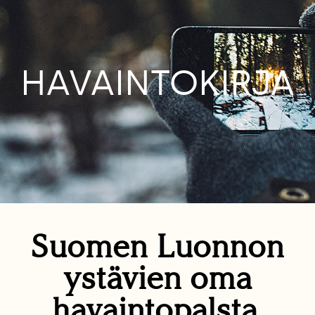
HAVAINTOKIRJA
Suomen Luonnon
ystävien oma
havaintopalsta.