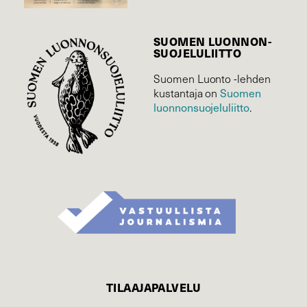
SUOMEN LUONNON­
SUOJELU­LIITTO
Suomen Luonto -lehden
Suomen
kustantaja on
luonnonsuojelu­liitto
.
TILAAJAPALVELU