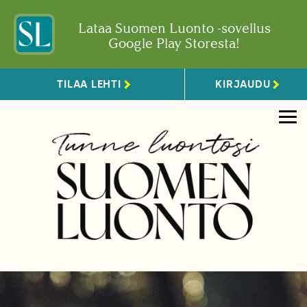
Lataa Suomen Luonto -sovellus
Google Play Storesta!
TILAA LEHTI
KIRJAUDU