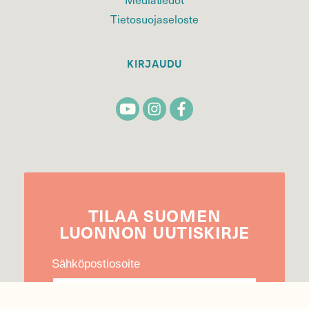
Tietosuojaseloste
KIRJAUDU
TILAA
SUOMEN
LUONNON
UUTIS­KIRJE
Sähköpostiosoite