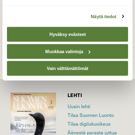
Valokuvaaja: Martti Valtonen, Mukkula Lahti
28.4.2024
Näytä tiedot
Hyväksy evästeet
TAKAISIN LISTAAN
Muokkaa valintoja
Vain välttämättömät
LEHTI
Uusin lehti
Tilaa Suomen Luonto
Tilaa digilukuoikeus
Äänestä parasta juttua