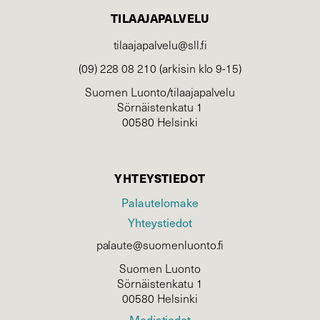
TILAAJAPALVELU
tilaajapalvelu@sll.fi
(09) 228 08 210 (arkisin klo 9-15)
Suomen Luonto/tilaajapalvelu
Sörnäistenkatu 1
00580 Helsinki
YHTEYSTIEDOT
Palautelomake
Yhteystiedot
palaute@suomenluonto.fi
Suomen Luonto
Sörnäistenkatu 1
00580 Helsinki
Mediatiedot