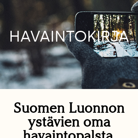
HAVAINTOKIRJA
Suomen Luonnon
ystävien oma
havaintopalsta.