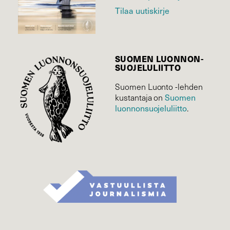
Tilaa uutiskirje
SUOMEN LUONNON­
SUOJELU­LIITTO
Suomen Luonto -lehden
kustantaja on
Suomen
luonnonsuojelu­liitto
.