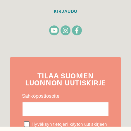
KIRJAUDU
TILAA
SUOMEN
LUONNON
UUTIS­KIRJE
Sähköpostiosoite
Hyväksyn tietojeni käytön uutiskirjeen
lähettämiseen