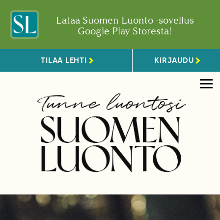
Lataa Suomen Luonto -sovellus
Google Play Storesta!
TILAA LEHTI
KIRJAUDU