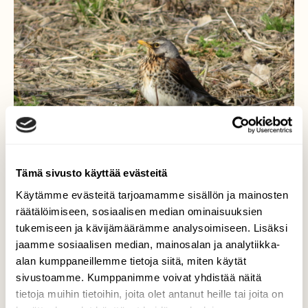
Tämä sivusto käyttää evästeitä
Käytämme evästeitä tarjoamamme sisällön ja mainosten
Räkättirastas pellolla
räätälöimiseen, sosiaalisen median ominaisuuksien
tukemiseen ja kävijämäärämme analysoimiseen. Lisäksi
Räkättirastas paistatteli ruokailun ohessa
jaamme sosiaalisen median, mainosalan ja analytiikka-
kevätauringon lämmössä.
alan kumppaneillemme tietoja siitä, miten käytät
sivustoamme. Kumppanimme voivat yhdistää näitä
Valokuvaaja: Risto Kangassalo, Härkämäki, Turku
tietoja muihin tietoihin, joita olet antanut heille tai joita on
15.4.2020