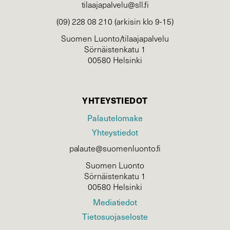
tilaajapalvelu@sll.fi
(09) 228 08 210 (arkisin klo 9-15)
Suomen Luonto/tilaajapalvelu
Sörnäistenkatu 1
00580 Helsinki
YHTEYSTIEDOT
Palautelomake
Yhteystiedot
palaute@suomenluonto.fi
Suomen Luonto
Sörnäistenkatu 1
00580 Helsinki
Mediatiedot
Tietosuojaseloste