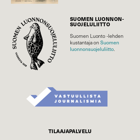
SUOMEN LUONNON­
SUOJELU­LIITTO
Suomen Luonto -lehden
kustantaja on
Suomen
luonnonsuojelu­liitto
.
TILAAJAPALVELU