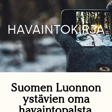
HAVAINTOKIRJA
Suomen Luonnon
ystävien oma
havaintopalsta.