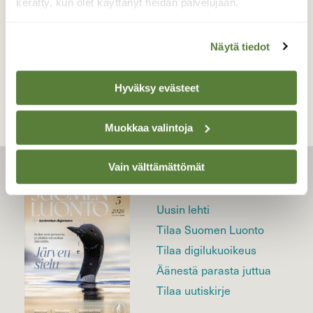
kerätty, kun olet käyttänyt heidän palvelujaan.
Näytä tiedot
TAKAISIN LISTAAN
Hyväksy evästeet
Muokkaa valintoja
Vain välttämättömät
LEHTI
Uusin lehti
Tilaa Suomen Luonto
Tilaa digilukuoikeus
Äänestä parasta juttua
Tilaa uutiskirje