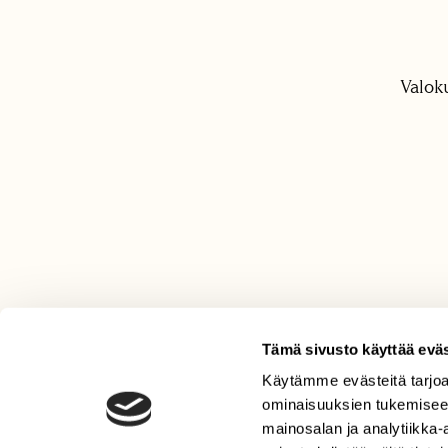
Valok
Tämä sivusto käyttää eväs
Käytämme evästeitä tarjoa
LEHTI
ominaisuuksien tukemisee
Uusin lehti
mainosalan ja analytiikka