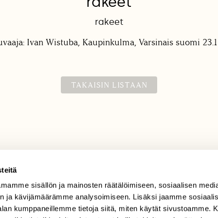
rakeet
rakeet
uvaaja: Ivan Wistuba, Kaupinkulma, Varsinais suomi 23.1
TAKAISIN LISTAAN
teitä
mamme sisällön ja mainosten räätälöimiseen, sosiaalisen medi
TILAAJAPALVELU
n ja kävijämäärämme analysoimiseen. Lisäksi jaamme sosiaali
tilaajapalvelu@sll.fi
-alan kumppaneillemme tietoja siitä, miten käytät sivustoamme