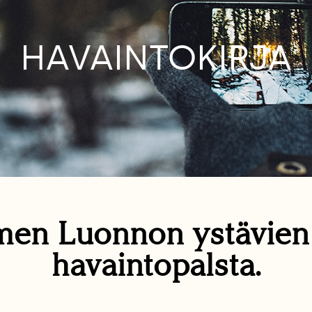
HAVAINTOKIRJA
en Luonnon ystävie
havaintopalsta.