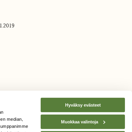
1.2019
Hyväksy evästeet
an
sen median,
Muokkaa valintoja
. Kumppanimme
TILAA
SUOMEN