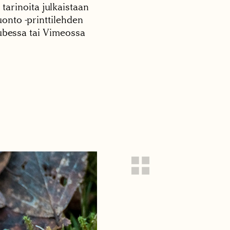
 tarinoita julkaistaan
onto -printtilehden
tubessa tai Vimeossa