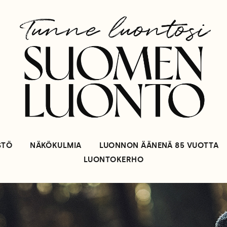
STÖ
NÄKÖKULMIA
LUONNON ÄÄNENÄ 85 VUOTTA
LUONTOKERHO