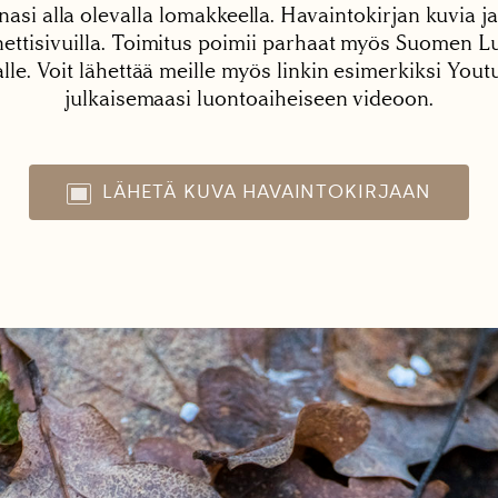
nasi alla olevalla lomakkeella. Havaintokirjan kuvia ja
tisivuilla. Toimitus poimii parhaat myös Suomen Lu
alle. Voit lähettää meille myös linkin esimerkiksi You
julkaisemaasi luontoaiheiseen videoon.
LÄHETÄ KUVA HAVAINTOKIRJAAN