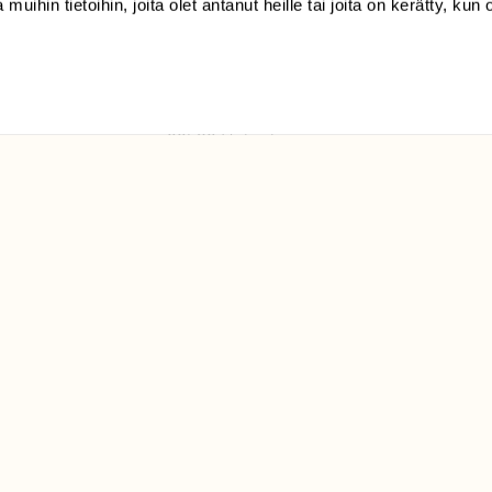
 muihin tietoihin, joita olet antanut heille tai joita on kerätty, kun 
(09) 228 08 210 (arkisin
klo 9-15)
Suomen
Luonto/tilaajapalvelu
Sörnäistenkatu 1
00580 Helsinki
ELU­
YHTEYSTIEDOT
ntaja on
Palautelomake
Yhteystiedot
palaute@suomenluonto.fi
Suomen Luonto
Sörnäistenkatu 1
00580 Helsinki
Mediatiedot
Tietosuojaseloste