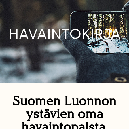
HAVAINTOKIRJA
Suomen Luonnon
ystävien oma
havaintopalsta.