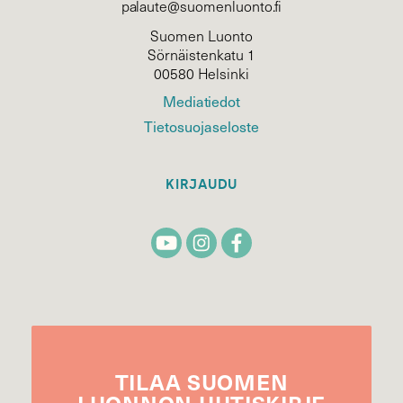
palaute@suomenluonto.fi
Suomen Luonto
Sörnäistenkatu 1
00580 Helsinki
Mediatiedot
Tietosuojaseloste
KIRJAUDU
TILAA
SUOMEN
LUONNON
UUTIS­KIRJE