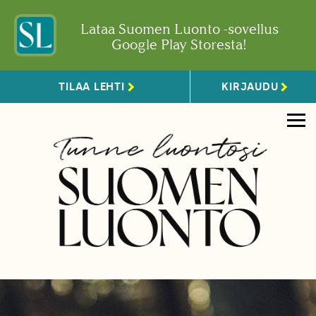
Lataa Suomen Luonto -sovellus
Google Play Storesta!
TILAA LEHTI
KIRJAUDU