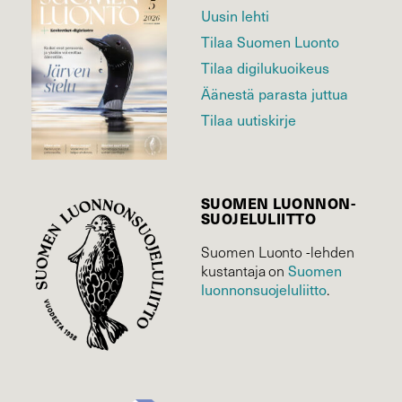
Uusin lehti
Tilaa Suomen Luonto
Tilaa digilukuoikeus
Äänestä parasta juttua
Tilaa uutiskirje
SUOMEN LUONNON­
SUOJELU­LIITTO
Suomen Luonto -lehden
Suomen
kustantaja on
luonnonsuojelu­liitto
.