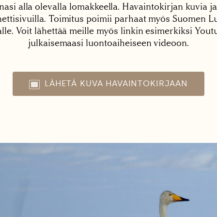
nasi alla olevalla lomakkeella. Havaintokirjan kuvia ja
tisivuilla. Toimitus poimii parhaat myös Suomen Lu
alle. Voit lähettää meille myös linkin esimerkiksi You
julkaisemaasi luontoaiheiseen videoon.
LÄHETÄ KUVA HAVAINTOKIRJAAN