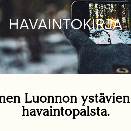
HAVAINTOKIRJA
en Luonnon ystävie
havaintopalsta.