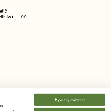
llä,
lisivät.. Tää
Hyväksy evästeet
an