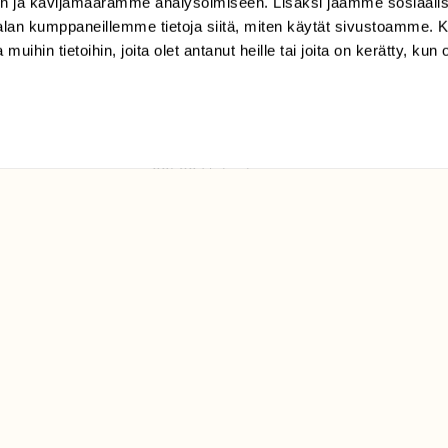
n ja kävijämäärämme analysoimiseen. Lisäksi jaamme sosiaali
tilaajapalvelu@sll.fi
-alan kumppaneillemme tietoja siitä, miten käytät sivustoamme
 muihin tietoihin, joita olet antanut heille tai joita on kerätty, kun 
(09) 228 08 210 (arkisin
klo 9-15)
Suomen
Luonto/tilaajapalvelu
Sörnäistenkatu 1
00580 Helsinki
ELU­
YHTEYSTIEDOT
ntaja on
Palautelomake
Yhteystiedot
palaute@suomenluonto.fi
Suomen Luonto
Sörnäistenkatu 1
00580 Helsinki
Mediatiedot