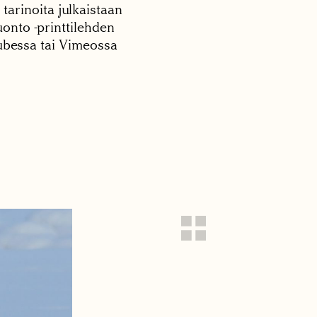
 tarinoita julkaistaan
onto -printtilehden
tubessa tai Vimeossa