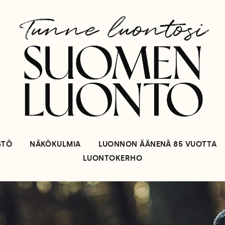
STÖ
NÄKÖKULMIA
LUONNON ÄÄNENÄ 85 VUOTTA
LUONTOKERHO