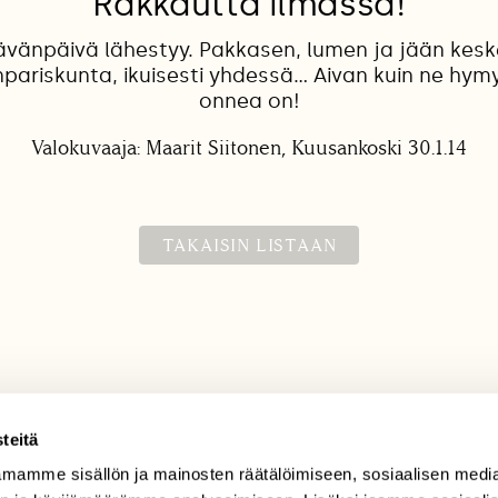
Rakkautta ilmassa!
ävänpäivä lähestyy. Pakkasen, lumen ja jään keske
pariskunta, ikuisesti yhdessä... Aivan kuin ne hymyi
onnea on!
Valokuvaaja: Maarit Siitonen, Kuusankoski 30.1.14
TAKAISIN LISTAAN
teitä
mamme sisällön ja mainosten räätälöimiseen, sosiaalisen medi
TILAAJAPALVELU