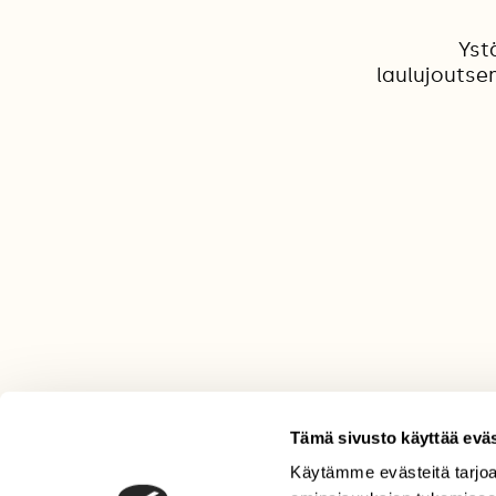
Yst
laulujoutsen
Tämä sivusto käyttää eväs
Käytämme evästeitä tarjoa
LEHTI