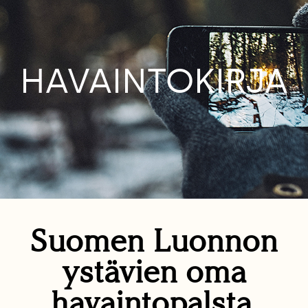
HAVAINTOKIRJA
Suomen Luonnon
ystävien oma
havaintopalsta.