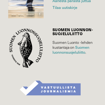
Äänestä parasta juttua
Tilaa uutiskirje
SUOMEN LUONNON­
SUOJELU­LIITTO
Suomen Luonto -lehden
Suomen
kustantaja on
luonnonsuojelu­liitto
.