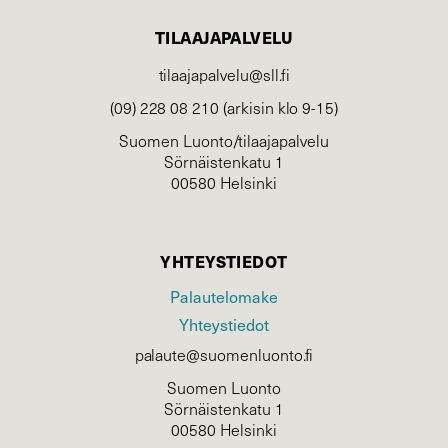
TILAAJAPALVELU
tilaajapalvelu@sll.fi
(09) 228 08 210 (arkisin klo 9-15)
Suomen Luonto/tilaajapalvelu
Sörnäistenkatu 1
00580 Helsinki
YHTEYSTIEDOT
Palautelomake
Yhteystiedot
palaute@suomenluonto.fi
Suomen Luonto
Sörnäistenkatu 1
00580 Helsinki