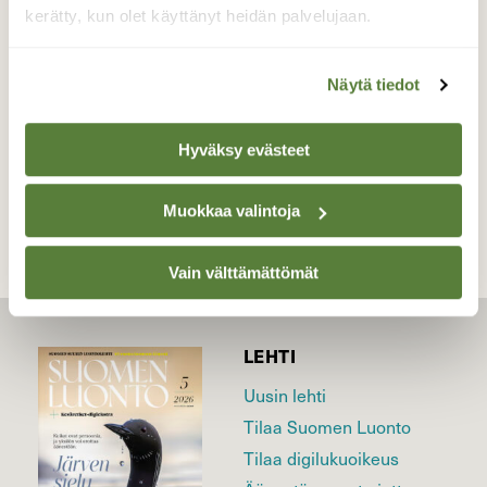
kerätty, kun olet käyttänyt heidän palvelujaan.
Valokuvaaja: Pirkko Siukonen, Tornio, Tavitie
10.7.2021
Näytä tiedot
Hyväksy evästeet
TAKAISIN LISTAAN
Muokkaa valintoja
Vain välttämättömät
LEHTI
Uusin lehti
Tilaa Suomen Luonto
Tilaa digilukuoikeus