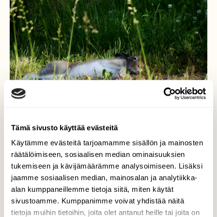
Tämä sivusto käyttää evästeitä
Käytämme evästeitä tarjoamamme sisällön ja mainosten
räätälöimiseen, sosiaalisen median ominaisuuksien
tukemiseen ja kävijämäärämme analysoimiseen. Lisäksi
Ramasee
jaamme sosiaalisen median, mainosalan ja analytiikka-
alan kumppaneillemme tietoja siitä, miten käytät
Helle sai itsekunkin väsymään, kuten kuvan
metsäjänistutun lepäsi aamulla osittain
sivustoamme. Kumppanimme voivat yhdistää näitä
varjossa.
tietoja muihin tietoihin, joita olet antanut heille tai joita on