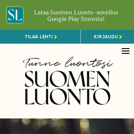
Lataa Suomen Luonto -sovellus
Google Play Storesta!
TILAA LEHTI
KIRJAUDU