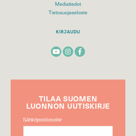
Mediatiedot
Tietosuojaseloste
KIRJAUDU
TILAA
SUOMEN
LUONNON
UUTIS­KIRJE
Sähköpostiosoite