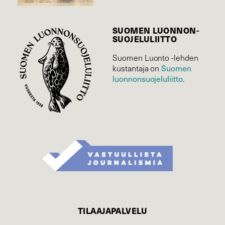
SUOMEN LUONNON­
SUOJELU­LIITTO
Suomen Luonto -lehden
Suomen
kustantaja on
luonnonsuojelu­liitto
.
TILAAJAPALVELU