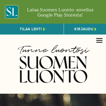
Lataa Suomen Luonto -sovellus
Google Play Storesta!
TILAA LEHTI
KIRJAUDU