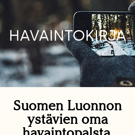
HAVAINTOKIRJA
Suomen Luonnon
ystävien oma
havaintopalsta.