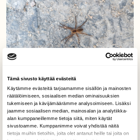
Tämä sivusto käyttää evästeitä
Käytämme evästeitä tarjoamamme sisällön ja mainosten
Rantahämähäkki
räätälöimiseen, sosiaalisen median ominaisuuksien
tukemiseen ja kävijämäärämme analysoimiseen. Lisäksi
Paistattelee kevät auringon lämmössä
jaamme sosiaalisen median, mainosalan ja analytiikka-
pihatiellä.
alan kumppaneillemme tietoja siitä, miten käytät
sivustoamme. Kumppanimme voivat yhdistää näitä
Valokuvaaja: Joonas Kylmäluoma, Päivärinne
tietoja muihin tietoihin, joita olet antanut heille tai joita on
Muhos 9.5.2023