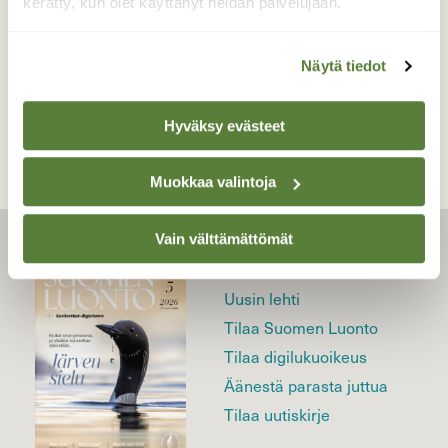
kerätty, kun olet käyttänyt heidän palvelujaan.
Näytä tiedot
TAKAISIN LISTAAN
Hyväksy evästeet
Muokkaa valintoja
Vain välttämättömät
LEHTI
Uusin lehti
Tilaa Suomen Luonto
Tilaa digilukuoikeus
Äänestä parasta juttua
Tilaa uutiskirje