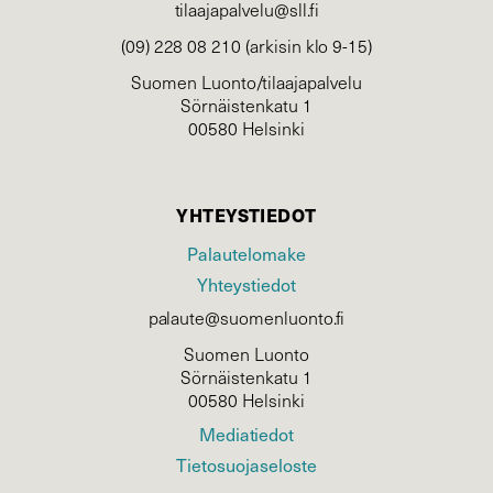
tilaajapalvelu@sll.fi
(09) 228 08 210 (arkisin klo 9-15)
Suomen Luonto/tilaajapalvelu
Sörnäistenkatu 1
00580 Helsinki
YHTEYSTIEDOT
Palautelomake
Yhteystiedot
palaute@suomenluonto.fi
Suomen Luonto
Sörnäistenkatu 1
00580 Helsinki
Mediatiedot
Tietosuojaseloste