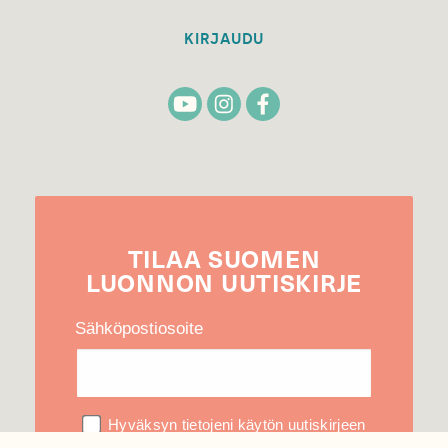
KIRJAUDU
TILAA
SUOMEN
LUONNON
UUTIS­KIRJE
Sähköpostiosoite
Hyväksyn tietojeni käytön uutiskirjeen
lähettämiseen