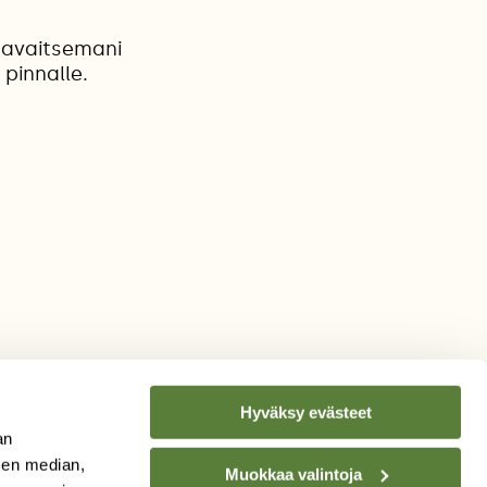
havaitsemani
 pinnalle.
Hyväksy evästeet
an
sen median,
Muokkaa valintoja