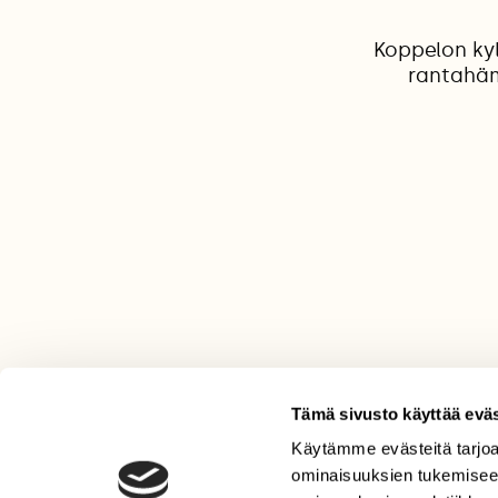
Koppelon kyl
rantahämä
Tämä sivusto käyttää eväs
Käytämme evästeitä tarjoa
LEHTI
ominaisuuksien tukemisee
Uusin lehti