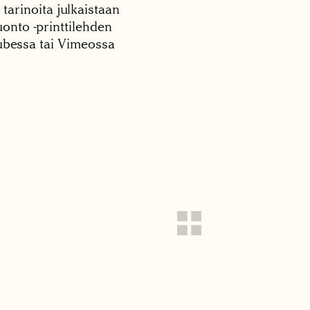
 tarinoita julkaistaan
onto -printtilehden
tubessa tai Vimeossa