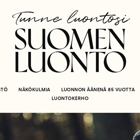
STÖ
NÄKÖKULMIA
LUONNON ÄÄNENÄ 85 VUOTTA
LUONTOKERHO