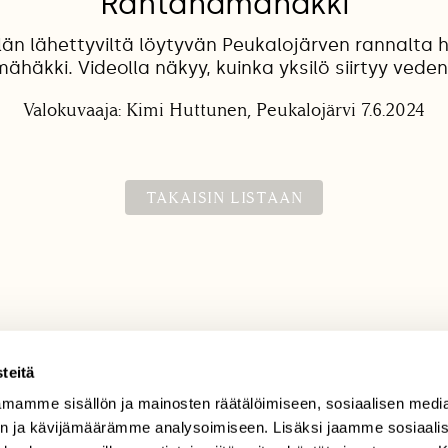
Rantahämähäkki
än lähettyviltä löytyvän Peukalojärven rannalta 
häkki. Videolla näkyy, kuinka yksilö siirtyy veden
Valokuvaaja: Kimi Huttunen, Peukalojärvi 7.6.2024
TAKAISIN LISTAAN
teitä
mamme sisällön ja mainosten räätälöimiseen, sosiaalisen medi
TILAAJAPALVELU
n ja kävijämäärämme analysoimiseen. Lisäksi jaamme sosiaali
tilaajapalvelu@sll.fi