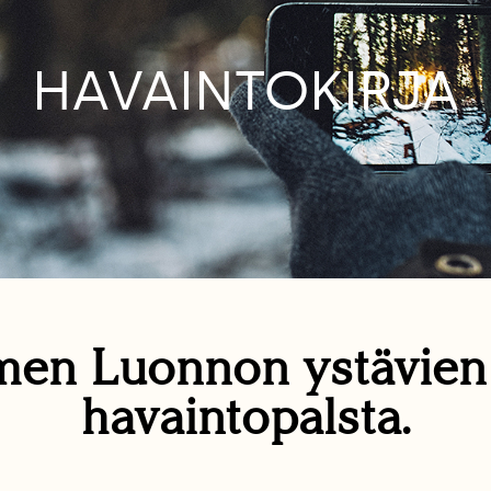
HAVAINTOKIRJA
en Luonnon ystävie
havaintopalsta.