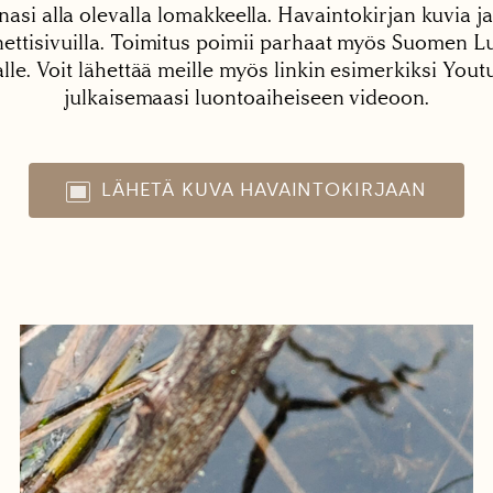
nasi alla olevalla lomakkeella. Havaintokirjan kuvia ja
tisivuilla. Toimitus poimii parhaat myös Suomen Lu
alle. Voit lähettää meille myös linkin esimerkiksi You
julkaisemaasi luontoaiheiseen videoon.
LÄHETÄ KUVA HAVAINTOKIRJAAN