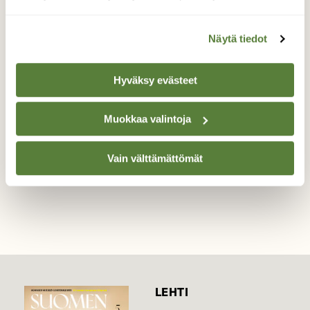
Rantahämähäkki
Näytä tiedot
Veden pintajännitys riittää rantahämähäkille
hyvin ,vaikka se vähän painuukin.
Hyväksy evästeet
Valokuvaaja: Hannu. Rasiranta, Hauho 3.10.2020
Muokkaa valintoja
Vain välttämättömät
TAKAISIN LISTAAN
LEHTI