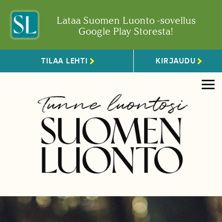
Lataa Suomen Luonto -sovellus
Google Play Storesta!
TILAA LEHTI
KIRJAUDU