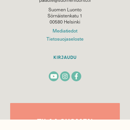
Suomen Luonto
Sörnäistenkatu 1
00580 Helsinki
Mediatiedot
Tietosuojaseloste
KIRJAUDU
TILAA
SUOMEN
LUONNON
UUTIS­KIRJE