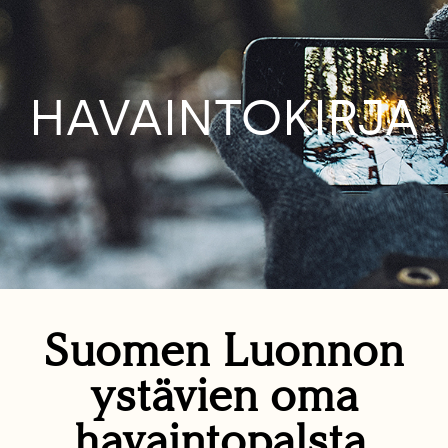
HAVAINTOKIRJA
Suomen Luonnon
ystävien oma
havaintopalsta.