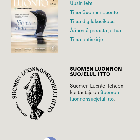
Uusin lehti
Tilaa Suomen Luonto
Tilaa digilukuoikeus
Äänestä parasta juttua
Tilaa uutiskirje
SUOMEN LUONNON­
SUOJELU­LIITTO
Suomen Luonto -lehden
Suomen
kustantaja on
luonnonsuojelu­liitto
.