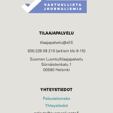
TILAAJAPALVELU
tilaajapalvelu@sll.fi
(09) 228 08 210 (arkisin klo 9-15)
Suomen Luonto/tilaajapalvelu
Sörnäistenkatu 1
00580 Helsinki
YHTEYSTIEDOT
Palautelomake
Yhteystiedot
palaute@suomenluonto.fi