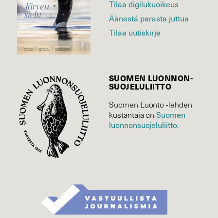
Tilaa digilukuoikeus
Äänestä parasta juttua
Tilaa uutiskirje
SUOMEN LUONNON­
SUOJELU­LIITTO
Suomen Luonto -lehden
Suomen
kustantaja on
luonnonsuojelu­liitto
.