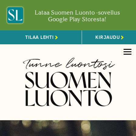
Lataa Suomen Luonto -sovellus
Google Play Storesta!
TILAA LEHTI
KIRJAUDU