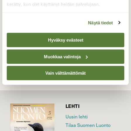
Rantakäärmeen kanssa Vierumäellä
kerätty, kun olet käyttänyt heidän palvelujaan.
Valkjärven rantapolulla.
Valokuvaaja: Pirjo Kallio, Vierumäki, Valkjärvi.
Näytä tiedot
3.7.2022
Hyväksy evästeet
TAKAISIN LISTAAN
Muokkaa valintoja
Vain välttämättömät
LEHTI
Uusin lehti
Tilaa Suomen Luonto