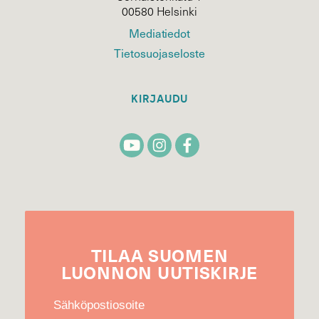
00580 Helsinki
Mediatiedot
Tietosuojaseloste
KIRJAUDU
TILAA
SUOMEN
LUONNON
UUTIS­KIRJE
Sähköpostiosoite