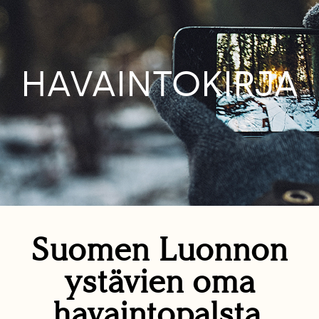
HAVAINTOKIRJA
Suomen Luonnon
ystävien oma
havaintopalsta.