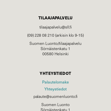
TILAAJAPALVELU
tilaajapalvelu@sll.fi
(09) 228 08 210 (arkisin klo 9-15)
Suomen Luonto/tilaajapalvelu
Sörnäistenkatu 1
00580 Helsinki
YHTEYSTIEDOT
Palautelomake
Yhteystiedot
palaute@suomenluonto.fi
Suomen Luonto
Sörnäistenkatu 1