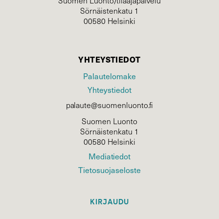
Suomen Luonto/tilaajapalvelu
Sörnäistenkatu 1
00580 Helsinki
YHTEYSTIEDOT
Palautelomake
Yhteystiedot
palaute@suomenluonto.fi
Suomen Luonto
Sörnäistenkatu 1
00580 Helsinki
Mediatiedot
Tietosuojaseloste
KIRJAUDU