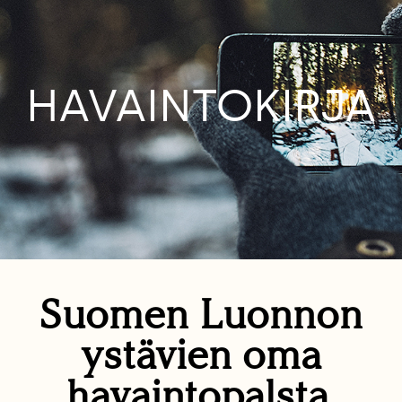
HAVAINTOKIRJA
Suomen Luonnon
ystävien oma
havaintopalsta.