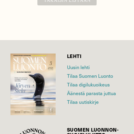
TAKAISIN LISTAAN
LEHTI
Uusin lehti
Tilaa Suomen Luonto
Tilaa digilukuoikeus
Äänestä parasta juttua
Tilaa uutiskirje
SUOMEN LUONNON­