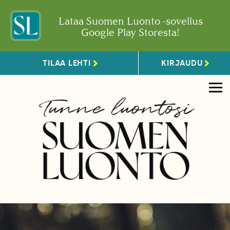
Lataa Suomen Luonto -sovellus
Google Play Storesta!
TILAA LEHTI
KIRJAUDU