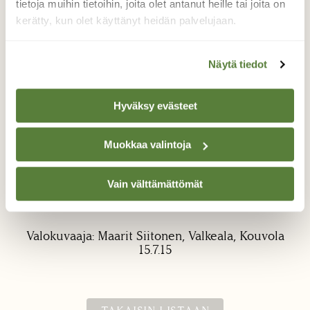
tietoja muihin tietoihin, joita olet antanut heille tai joita on
kerätty, kun olet käyttänyt heidän palvelujaan.
Näytä tiedot
Hyväksy evästeet
Rantakäärme
elementissään
Muokkaa valintoja
Rantakäärme ui Repoveden
Vain välttämättömät
kansallispuistossa Repoveden rannalla
Valkealassa.
Valokuvaaja: Maarit Siitonen, Valkeala, Kouvola
15.7.15