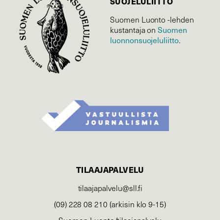
SUOJELU­LIITTO
Suomen Luonto -lehden
kustantaja on
Suomen
luonnonsuojelu­liitto
.
TILAAJAPALVELU
tilaajapalvelu@sll.fi
(09) 228 08 210 (arkisin klo 9-15)