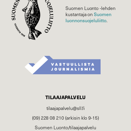
Suomen Luonto -lehden
kustantaja on
Suomen
luonnonsuojelu­liitto
.
TILAAJAPALVELU
tilaajapalvelu@sll.fi
(09) 228 08 210 (arkisin klo 9-15)
Suomen Luonto/tilaajapalvelu