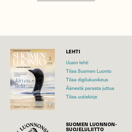
LEHTI
Uusin lehti
Tilaa Suomen Luonto
Tilaa digilukuoikeus
Äänestä parasta juttua
Tilaa uutiskirje
SUOMEN LUONNON­
SUOJELU­LIITTO