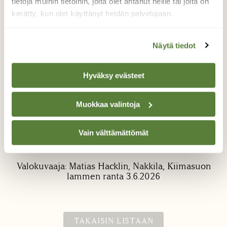
tietoja muihin tietoihin, joita olet antanut heille tai joita on
kerätty, kun olet käyttänyt heidän palvelujaan.
Näytä tiedot
Hyväksy evästeet
Rantakäärmeet
Muokkaa valintoja
Kaksi rantakäärmettä oli vierekkäin. Oli myös
kolmas käärme lähellä. Ilmeisesti käärmeet
viihtyvät hyvin toistensa kanssa tai sitten oli
Vain välttämättömät
parittelu meneillään?
Valokuvaaja: Matias Hacklin, Nakkila, Kiimasuon
lammen ranta 3.6.2026
TAKAISIN LISTAAN