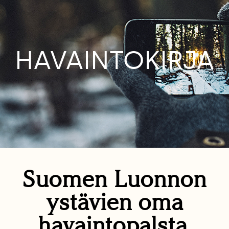
HAVAINTOKIRJA
Suomen Luonnon
ystävien oma
havaintopalsta.