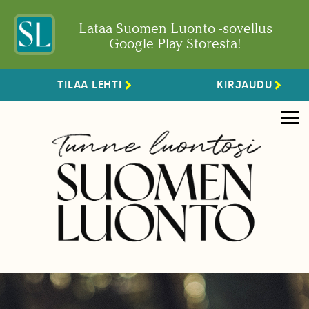
Lataa Suomen Luonto -sovellus
Google Play Storesta!
TILAA LEHTI
KIRJAUDU