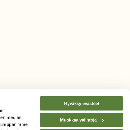
Hyväksy evästeet
an
sen median,
Muokkaa valintoja
. Kumppanimme
TILAA
SUOMEN