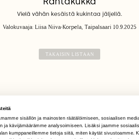
Rantakukka
Vielä vähän kesäistä kukintaa jäljellä.
Valokuvaaja: Liisa Niiva-Korpela, Taipalsaari 10.9.2025
TAKAISIN LISTAAN
teitä
mamme sisällön ja mainosten räätälöimiseen, sosiaalisen medi
TILAAJAPALVELU
n ja kävijämäärämme analysoimiseen. Lisäksi jaamme sosiaali
tilaajapalvelu@sll.fi
-alan kumppaneillemme tietoja siitä, miten käytät sivustoamme