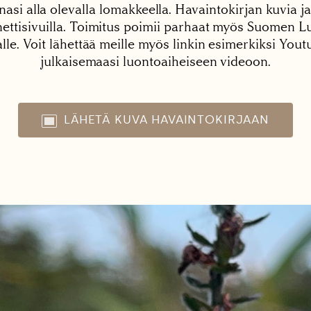
nasi alla olevalla lomakkeella. Havaintokirjan kuvia ja
tisivuilla. Toimitus poimii parhaat myös Suomen Lu
alle. Voit lähettää meille myös linkin esimerkiksi You
julkaisemaasi luontoaiheiseen videoon.
LÄHETÄ KUVA HAVAINTOKIRJAAN