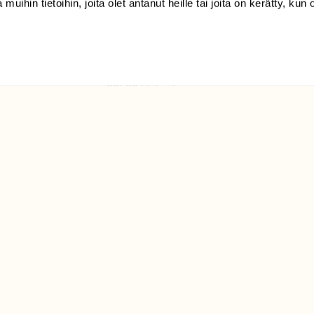
 muihin tietoihin, joita olet antanut heille tai joita on kerätty, kun 
(09) 228 08 210 (arkisin
klo 9-15)
Suomen
Luonto/tilaajapalvelu
Sörnäistenkatu 1
00580 Helsinki
ELU­
YHTEYSTIEDOT
ntaja on
Palautelomake
Yhteystiedot
palaute@suomenluonto.fi
Suomen Luonto
Sörnäistenkatu 1
00580 Helsinki
Mediatiedot
Tietosuojaseloste