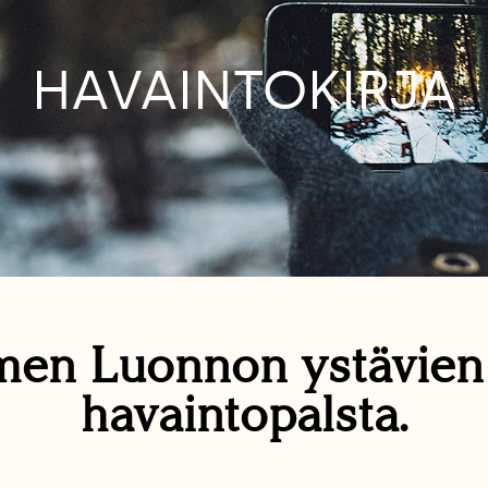
HAVAINTOKIRJA
en Luonnon ystävie
havaintopalsta.