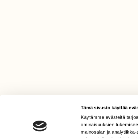
Tämä sivusto käyttää eväs
Käytämme evästeitä tarjoa
LEHTI
ominaisuuksien tukemisee
Uusin lehti
mainosalan ja analytiikka