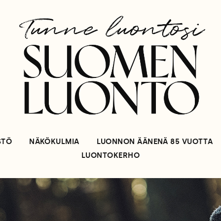
STÖ
NÄKÖKULMIA
LUONNON ÄÄNENÄ 85 VUOTTA
LUONTOKERHO