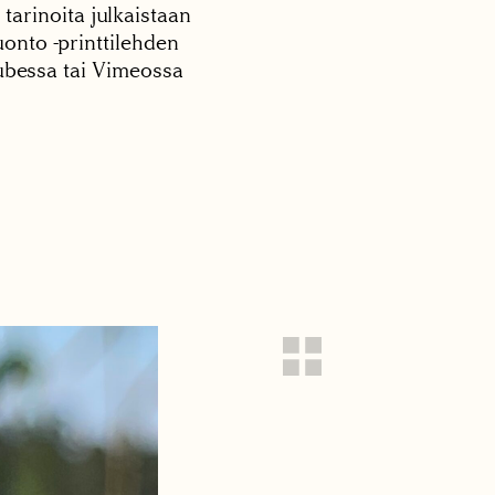
 tarinoita julkaistaan
onto -printtilehden
tubessa tai Vimeossa