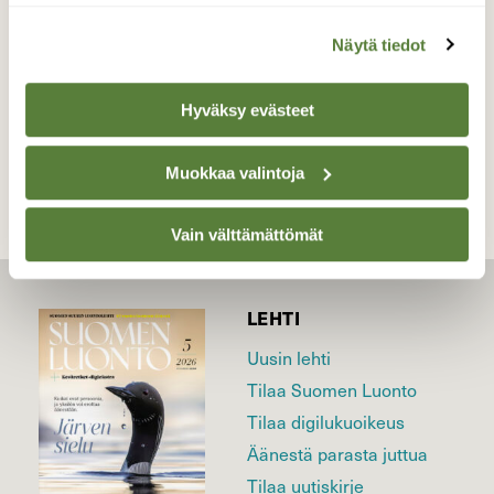
Valokuvaaja: yrjo lukkari, Kemi / Kiikeli 18.7.2015
Näytä tiedot
Hyväksy evästeet
TAKAISIN LISTAAN
Muokkaa valintoja
Vain välttämättömät
LEHTI
Uusin lehti
Tilaa Suomen Luonto
Tilaa digilukuoikeus
Äänestä parasta juttua
Tilaa uutiskirje