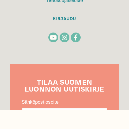
KIRJAUDU
TILAA
SUOMEN
LUONNON
UUTIS­KIRJE
Sähköpostiosoite