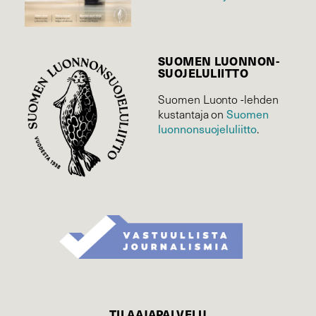
SUOMEN LUONNON­
SUOJELU­LIITTO
Suomen Luonto -lehden
Suomen
kustantaja on
luonnonsuojelu­liitto
.
TILAAJAPALVELU