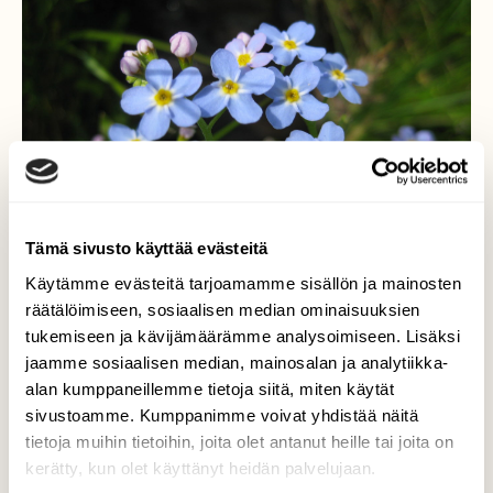
Tämä sivusto käyttää evästeitä
Käytämme evästeitä tarjoamamme sisällön ja mainosten
räätälöimiseen, sosiaalisen median ominaisuuksien
tukemiseen ja kävijämäärämme analysoimiseen. Lisäksi
jaamme sosiaalisen median, mainosalan ja analytiikka-
alan kumppaneillemme tietoja siitä, miten käytät
Rantalemmikki ( Myosotos
sivustoamme. Kumppanimme voivat yhdistää näitä
tietoja muihin tietoihin, joita olet antanut heille tai joita on
laxa )
kerätty, kun olet käyttänyt heidän palvelujaan.