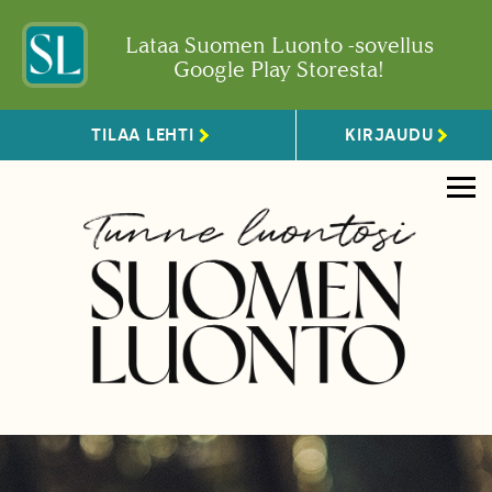
Lataa Suomen Luonto -sovellus
Google Play Storesta!
TILAA LEHTI
KIRJAUDU