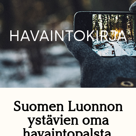
HAVAINTOKIRJA
Suomen Luonnon
ystävien oma
havaintopalsta.