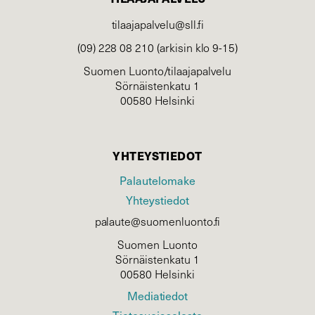
tilaajapalvelu@sll.fi
(09) 228 08 210 (arkisin klo 9-15)
Suomen Luonto/tilaajapalvelu
Sörnäistenkatu 1
00580 Helsinki
YHTEYSTIEDOT
Palautelomake
Yhteystiedot
palaute@suomenluonto.fi
Suomen Luonto
Sörnäistenkatu 1
00580 Helsinki
Mediatiedot
Tietosuojaseloste