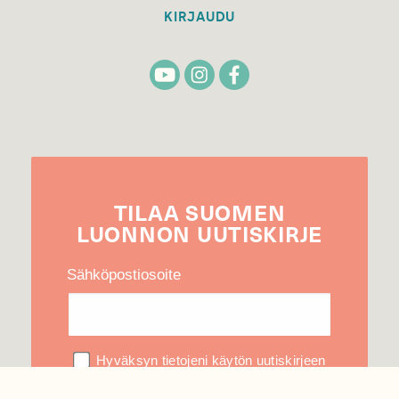
KIRJAUDU
TILAA
SUOMEN
LUONNON
UUTIS­KIRJE
Sähköpostiosoite
Hyväksyn tietojeni käytön uutiskirjeen
lähettämiseen