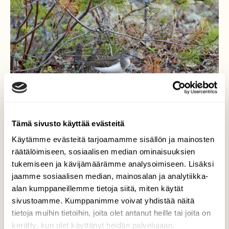
Tämä sivusto käyttää evästeitä
Käytämme evästeitä tarjoamamme sisällön ja mainosten
räätälöimiseen, sosiaalisen median ominaisuuksien
Rantasipi maastoutuu
tukemiseen ja kävijämäärämme analysoimiseen. Lisäksi
jaamme sosiaalisen median, mainosalan ja analytiikka-
Rannan pensaikkoon maastoutuva
alan kumppaneillemme tietoja siitä, miten käytät
rantasipi... ei sitä hevin huomaa!
sivustoamme. Kumppanimme voivat yhdistää näitä
Valokuvaaja: TOMMI KUJALA, UTAJÄRVI 13.5.2023
tietoja muihin tietoihin, joita olet antanut heille tai joita on
kerätty, kun olet käyttänyt heidän palvelujaan.