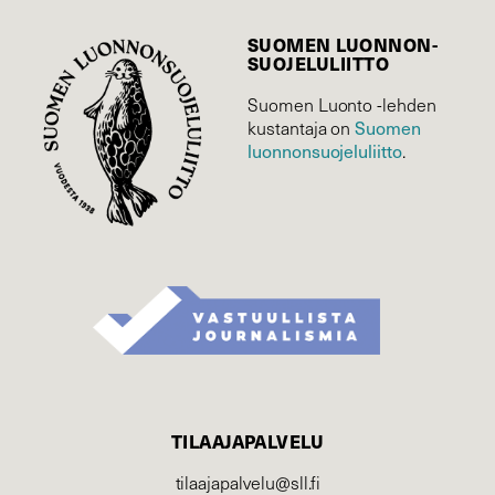
SUOMEN LUONNON­
SUOJELU­LIITTO
Suomen Luonto -lehden
Suomen
kustantaja on
luonnonsuojelu­liitto
.
TILAAJAPALVELU
tilaajapalvelu@sll.fi