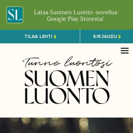
Lataa Suomen Luonto -sovellus
Google Play Storesta!
TILAA LEHTI
KIRJAUDU