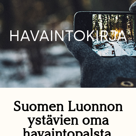
HAVAINTOKIRJA
Suomen Luonnon
ystävien oma
havaintopalsta.