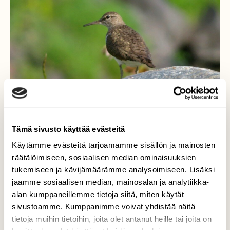
Tämä sivusto käyttää evästeitä
Käytämme evästeitä tarjoamamme sisällön ja mainosten
Rantasipi tähystyspaikalla
räätälöimiseen, sosiaalisen median ominaisuuksien
tukemiseen ja kävijämäärämme analysoimiseen. Lisäksi
Tarkkaili ympäristöä jokitörmällä lähtien pian
jaamme sosiaalisen median, mainosalan ja analytiikka-
lentoon kuuluvasti äännellen.
alan kumppaneillemme tietoja siitä, miten käytät
sivustoamme. Kumppanimme voivat yhdistää näitä
Valokuvaaja: Risto Kangassalo, Hintsa, Raisio
tietoja muihin tietoihin, joita olet antanut heille tai joita on
7.6.2025