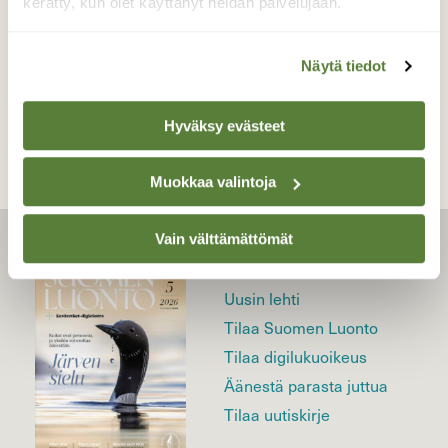
kerätty, kun olet käyttänyt heidän palvelujaan.
Näytä tiedot
TAKAISIN LISTAAN
Hyväksy evästeet
Muokkaa valintoja
Vain välttämättömät
LEHTI
Uusin lehti
Tilaa Suomen Luonto
Tilaa digilukuoikeus
Äänestä parasta juttua
Tilaa uutiskirje