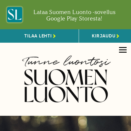
Lataa Suomen Luonto -sovellus
Google Play Storesta!
TILAA LEHTI
KIRJAUDU