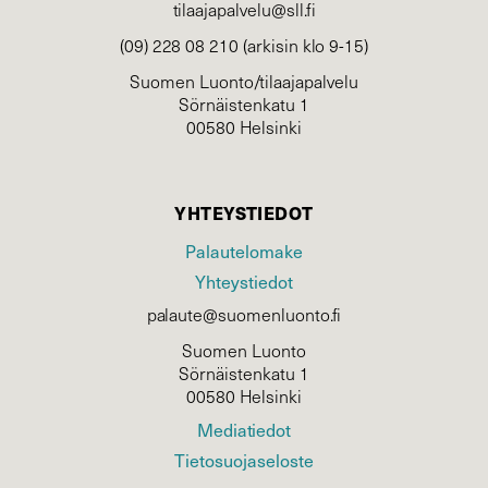
tilaajapalvelu@sll.fi
(09) 228 08 210 (arkisin klo 9-15)
Suomen Luonto/tilaajapalvelu
Sörnäistenkatu 1
00580 Helsinki
YHTEYSTIEDOT
Palautelomake
Yhteystiedot
palaute@suomenluonto.fi
Suomen Luonto
Sörnäistenkatu 1
00580 Helsinki
Mediatiedot
Tietosuojaseloste