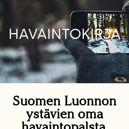
HAVAINTOKIRJA
Suomen Luonnon
ystävien oma
havaintopalsta.