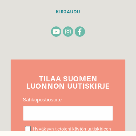
KIRJAUDU
TILAA
SUOMEN
LUONNON
UUTIS­KIRJE
Sähköpostiosoite
Hyväksyn tietojeni käytön uutiskirjeen
lähettämiseen