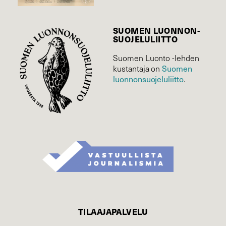
SUOMEN LUONNON­
SUOJELU­LIITTO
Suomen Luonto -lehden
Suomen
kustantaja on
luonnonsuojelu­liitto
.
TILAAJAPALVELU