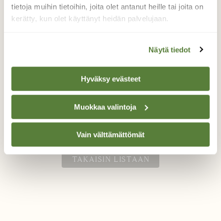
tietoja muihin tietoihin, joita olet antanut heille tai joita on
Rantasipit sinnittelee
kerätty, kun olet käyttänyt heidän palvelujaan.
Kylmä pohjoistuuli näyttää pysäyttäneen
Näytä tiedot
muuton. Pienempiä kahlaajia on
pohjoisempana vielä vähän. Kuvan
rantasipipari on jo päässyt Pietarsaaren
Hyväksy evästeet
tasalle. Aurinkoista, mutta kova tuuli vielä.
Valokuvaaja: Hannu Tikkanen, Fäboda Pietarsaari
Muokkaa valintoja
7.5.2025
Vain välttämättömät
TAKAISIN LISTAAN