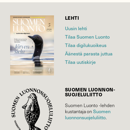
LEHTI
Uusin lehti
Tilaa Suomen Luonto
Tilaa digilukuoikeus
Äänestä parasta juttua
Tilaa uutiskirje
SUOMEN LUONNON­
SUOJELU­LIITTO
Suomen Luonto -lehden
Suomen
kustantaja on
luonnonsuojelu­liitto
.