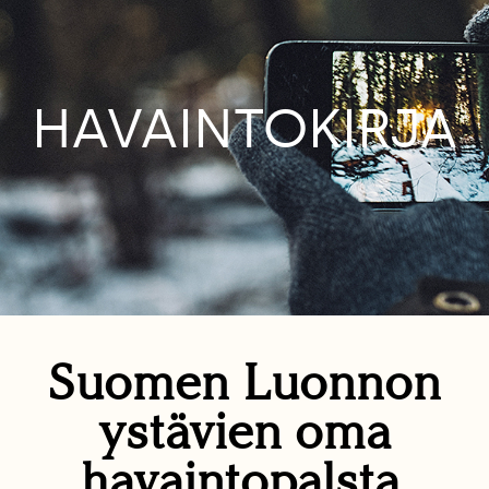
HAVAINTOKIRJA
Suomen Luonnon
ystävien oma
havaintopalsta.