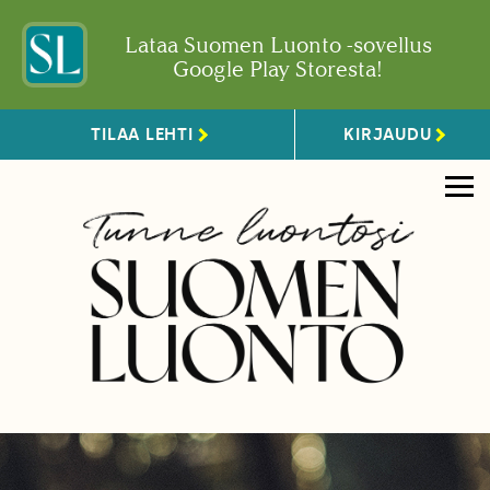
Lataa Suomen Luonto -sovellus
Google Play Storesta!
TILAA LEHTI
KIRJAUDU