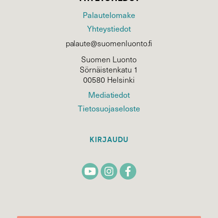
Palautelomake
Yhteystiedot
palaute@suomenluonto.fi
Suomen Luonto
Sörnäistenkatu 1
00580 Helsinki
Mediatiedot
Tietosuojaseloste
KIRJAUDU