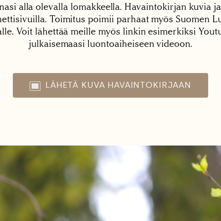
nasi alla olevalla lomakkeella. Havaintokirjan kuvia ja
tisivuilla. Toimitus poimii parhaat myös Suomen Lu
alle. Voit lähettää meille myös linkin esimerkiksi You
julkaisemaasi luontoaiheiseen videoon.
LÄHETÄ KUVA HAVAINTOKIRJAAN