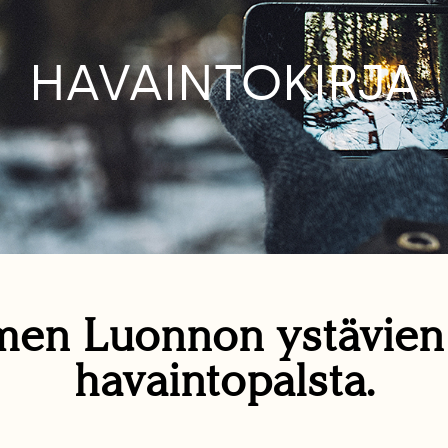
HAVAINTOKIRJA
en Luonnon ystävie
havaintopalsta.