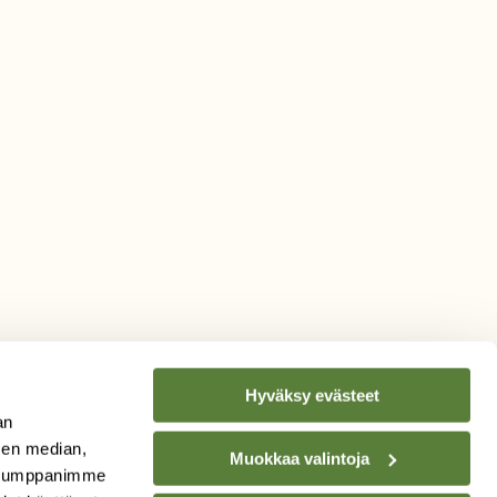
Hyväksy evästeet
an
sen median,
Muokkaa valintoja
. Kumppanimme
TILAA
SUOMEN