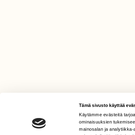
Tämä sivusto käyttää eväs
Käytämme evästeitä tarjoa
LEHTI
ominaisuuksien tukemisee
Uusin lehti
mainosalan ja analytiikka