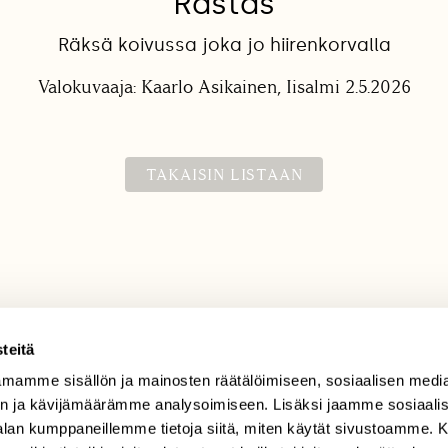
Rastas
Räksä koivussa joka jo hiirenkorvalla
Valokuvaaja: Kaarlo Asikainen, Iisalmi 2.5.2026
TAKAISIN LISTAAN
teitä
mamme sisällön ja mainosten räätälöimiseen, sosiaalisen medi
TILAAJAPALVELU
n ja kävijämäärämme analysoimiseen. Lisäksi jaamme sosiaali
tilaajapalvelu@sll.fi
-alan kumppaneillemme tietoja siitä, miten käytät sivustoamme