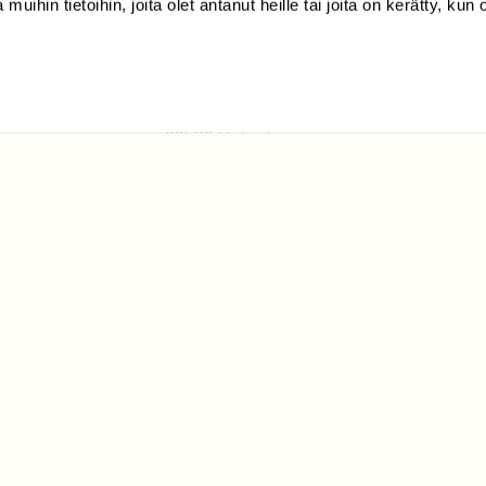
 muihin tietoihin, joita olet antanut heille tai joita on kerätty, kun 
(09) 228 08 210 (arkisin
klo 9-15)
Suomen
Luonto/tilaajapalvelu
Sörnäistenkatu 1
00580 Helsinki
ELU­
YHTEYSTIEDOT
ntaja on
Palautelomake
Yhteystiedot
palaute@suomenluonto.fi
Suomen Luonto
Sörnäistenkatu 1
00580 Helsinki
Mediatiedot
Tietosuojaseloste