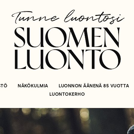
STÖ
NÄKÖKULMIA
LUONNON ÄÄNENÄ 85 VUOTTA
LUONTOKERHO