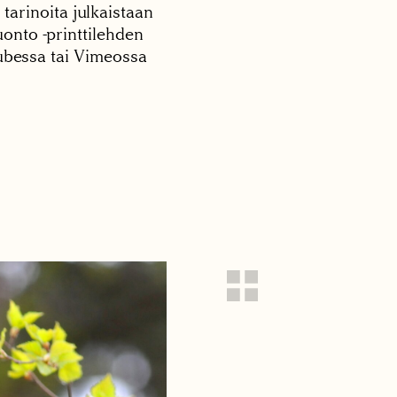
 tarinoita julkaistaan
onto -printtilehden
tubessa tai Vimeossa