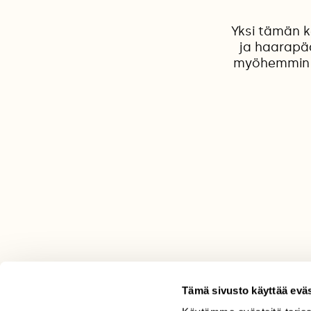
Yksi tämän k
ja haarapää
myöhemmin ko
Tämä sivusto käyttää eväs