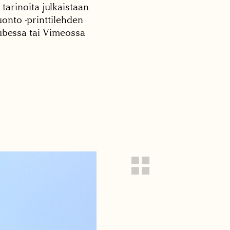
 tarinoita julkaistaan
onto -printtilehden
tubessa tai Vimeossa