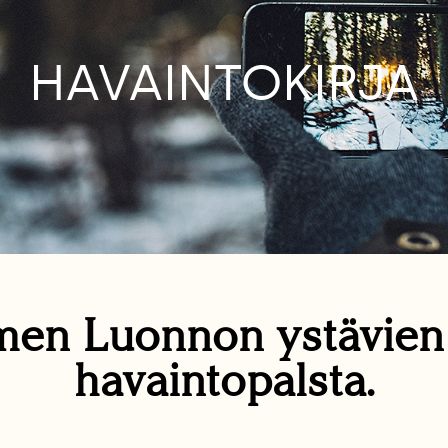
HAVAINTOKIRJA
en Luonnon ystävie
havaintopalsta.