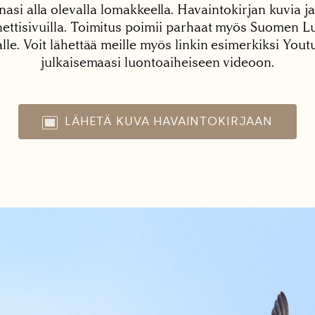
nasi alla olevalla lomakkeella. Havaintokirjan kuvia ja
tisivuilla. Toimitus poimii parhaat myös Suomen Lu
alle. Voit lähettää meille myös linkin esimerkiksi You
julkaisemaasi luontoaiheiseen videoon.
LÄHETÄ KUVA HAVAINTOKIRJAAN