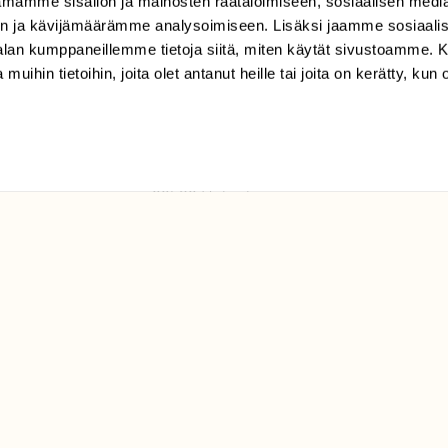
mamme sisällön ja mainosten räätälöimiseen, sosiaalisen medi
TILAAJAPALVELU
n ja kävijämäärämme analysoimiseen. Lisäksi jaamme sosiaali
tilaajapalvelu@sll.fi
-alan kumppaneillemme tietoja siitä, miten käytät sivustoamme
 muihin tietoihin, joita olet antanut heille tai joita on kerätty, kun 
(09) 228 08 210 (arkisin
klo 9-15)
Suomen
Luonto/tilaajapalvelu
Sörnäistenkatu 1
00580 Helsinki
ELU­
YHTEYSTIEDOT
ntaja on
Palautelomake
Yhteystiedot
palaute@suomenluonto.fi
Suomen Luonto
Sörnäistenkatu 1
00580 Helsinki