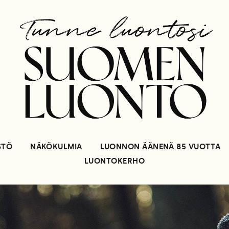
STÖ
NÄKÖKULMIA
LUONNON ÄÄNENÄ 85 VUOTTA
LUONTOKERHO