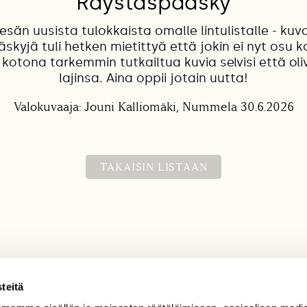
Räystäspääsky
esän uusista tulokkaista omalle lintulistalle - kuv
skyjä tuli hetken mietittyä että jokin ei nyt osu ko
tona tarkemmin tutkailtua kuvia selvisi että ol
lajinsa. Aina oppii jotain uutta!
Valokuvaaja: Jouni Kalliomäki, Nummela 30.6.2026
TAKAISIN LISTAAN
teitä