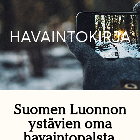
HAVAINTOKIRJA
Suomen Luonnon
ystävien oma
havaintopalsta.