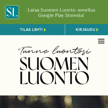
Lataa Suomen Luonto -sovellus
Google Play Storesta!
TILAA LEHTI
KIRJAUDU