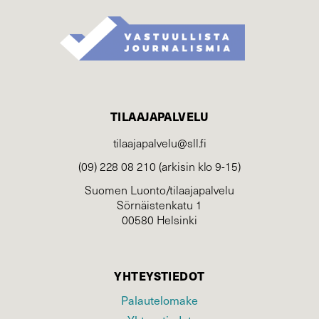
TILAAJAPALVELU
tilaajapalvelu@sll.fi
(09) 228 08 210 (arkisin klo 9-15)
Suomen Luonto/tilaajapalvelu
Sörnäistenkatu 1
00580 Helsinki
YHTEYSTIEDOT
Palautelomake