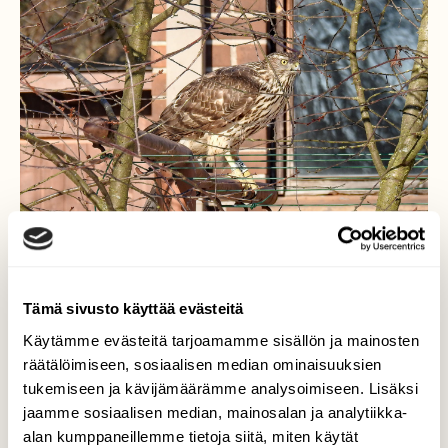
Tämä sivusto käyttää evästeitä
Käytämme evästeitä tarjoamamme sisällön ja mainosten
räätälöimiseen, sosiaalisen median ominaisuuksien
Rengastettu kanahaukka
tukemiseen ja kävijämäärämme analysoimiseen. Lisäksi
jaamme sosiaalisen median, mainosalan ja analytiikka-
Tämä C3L viimekesänä rengastettu naaras
alan kumppaneillemme tietoja siitä, miten käytät