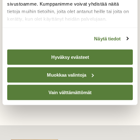
kanahaukka on yksi viidestä Malmin
sivustoamme. Kumppanimme voivat yhdistää näitä
lentokentän läheisyydessä lentelevästä
tietoja muihin tietoihin, joita olet antanut heille tai joita on
haukoista, joita olen tänä talvena onnistunut
kerätty, kun olet käyttänyt heidän palvelujaan.
kuvaamaan ja renkaat lukemaan, tällä kerta
se istahti pyykinkuivaustelineen orrelle
hetkeksi kuvattavaksi.
Näytä tiedot
Valokuvaaja: Paavo Siukonen, Helsinki Malmi
Pilvitie 5 A takapiha 6.3.2017
Hyväksy evästeet
Muokkaa valintoja
TAKAISIN LISTAAN
Vain välttämättömät