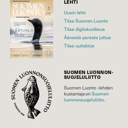
LEHTI
Uusin lehti
Tilaa Suomen Luonto
Tilaa digilukuoikeus
Äänestä parasta juttua
Tilaa uutiskirje
SUOMEN LUONNON­
SUOJELU­LIITTO
Suomen Luonto -lehden
kustantaja on
Suomen
luonnonsuojelu­liitto
.