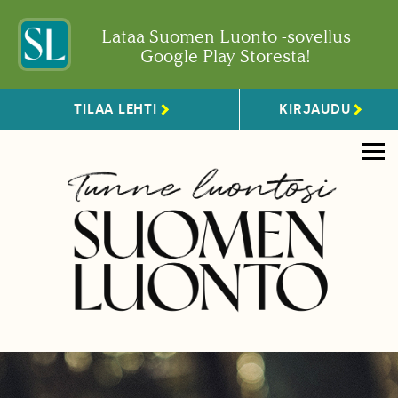
Lataa Suomen Luonto -sovellus
Google Play Storesta!
TILAA LEHTI
KIRJAUDU