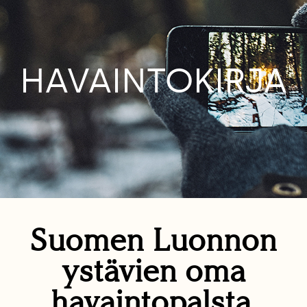
HAVAINTOKIRJA
Suomen Luonnon
ystävien oma
havaintopalsta.