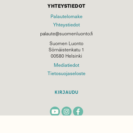
YHTEYSTIEDOT
Palautelomake
Yhteystiedot
palaute@suomenluonto.fi
Suomen Luonto
Sörnäistenkatu 1
00580 Helsinki
Mediatiedot
Tietosuojaseloste
KIRJAUDU