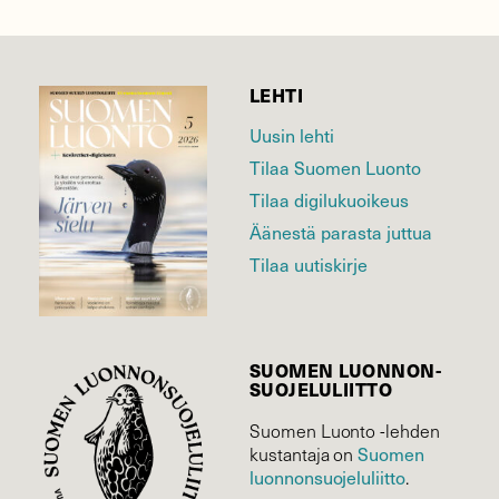
LEHTI
Uusin lehti
Tilaa Suomen Luonto
Tilaa digilukuoikeus
Äänestä parasta juttua
Tilaa uutiskirje
SUOMEN LUONNON­
SUOJELU­LIITTO
Suomen Luonto -lehden
Suomen
kustantaja on
luonnonsuojelu­liitto
.