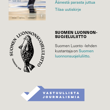
Äänestä parasta juttua
Tilaa uutiskirje
SUOMEN LUONNON­
SUOJELU­LIITTO
Suomen Luonto -lehden
Suomen
kustantaja on
luonnonsuojelu­liitto
.