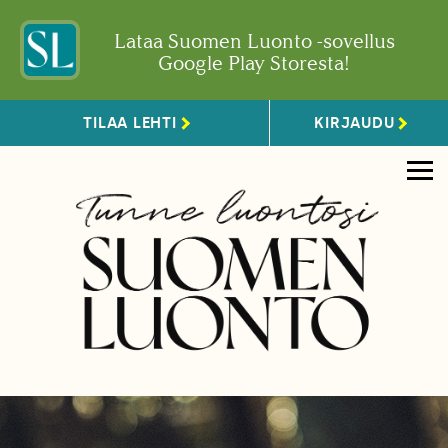
Lataa Suomen Luonto -sovellus
Google Play Storesta!
TILAA LEHTI
KIRJAUDU