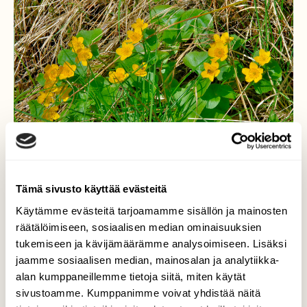
Tämä sivusto käyttää evästeitä
Käytämme evästeitä tarjoamamme sisällön ja mainosten
Rentukka
räätälöimiseen, sosiaalisen median ominaisuuksien
tukemiseen ja kävijämäärämme analysoimiseen. Lisäksi
Kukkakärpäset tulivat heti. Kaikenlaisia
jaamme sosiaalisen median, mainosalan ja analytiikka-
hyönteisiä lentelee nyt ilmassa, mutta ei
alan kumppaneillemme tietoja siitä, miten käytät
vielä yhtään hyttystä, eikä paarmaa.
sivustoamme. Kumppanimme voivat yhdistää näitä
Hirvikärpäset tulee sitten, kun puolukka