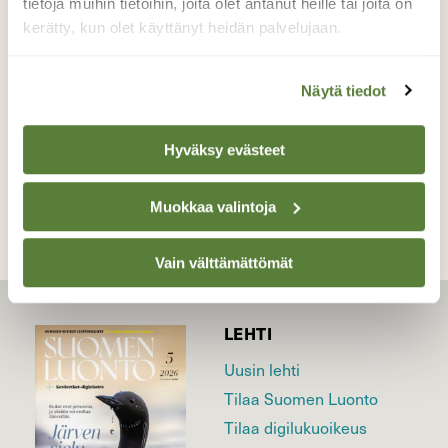
tietoja muihin tietoihin, joita olet antanut heille tai joita on
kypsyy.
kerätty, kun olet käyttänyt heidän palvelujaan.
Valokuvaaja: Reijo Juurinen, Veikkola Toukokuu
Näytä tiedot
TAKAISIN LISTAAN
Hyväksy evästeet
Muokkaa valintoja
Vain välttämättömät
LEHTI
Uusin lehti
Tilaa Suomen Luonto
Tilaa digilukuoikeus