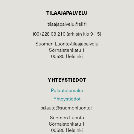
TILAAJAPALVELU
tilaajapalvelu@sll.fi
(09) 228 08 210 (arkisin klo 9-15)
Suomen Luonto/tilaajapalvelu
Sörnäistenkatu 1
00580 Helsinki
YHTEYSTIEDOT
Palautelomake
Yhteystiedot
palaute@suomenluonto.fi
Suomen Luonto
Sörnäistenkatu 1
00580 Helsinki