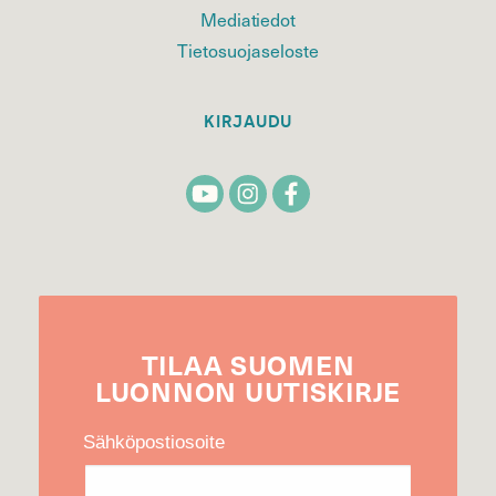
Mediatiedot
Tietosuojaseloste
KIRJAUDU
TILAA
SUOMEN
LUONNON
UUTIS­KIRJE
Sähköpostiosoite