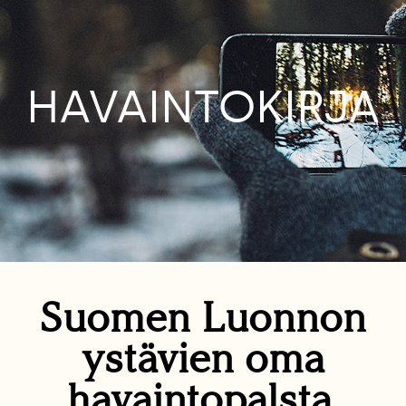
HAVAINTOKIRJA
Suomen Luonnon
ystävien oma
havaintopalsta.