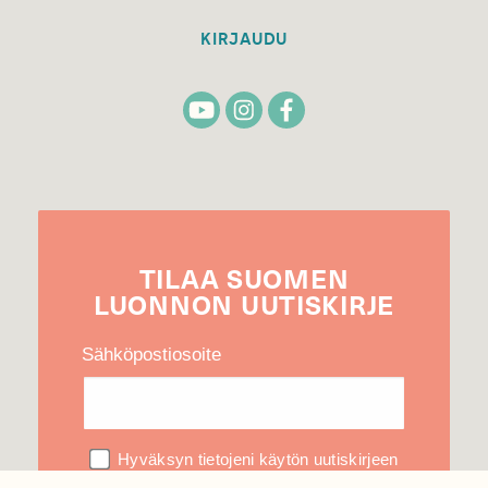
KIRJAUDU
TILAA
SUOMEN
LUONNON
UUTIS­KIRJE
Sähköpostiosoite
Hyväksyn tietojeni käytön uutiskirjeen
lähettämiseen