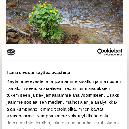
Tämä sivusto käyttää evästeitä
Käytämme evästeitä tarjoamamme sisällön ja mainosten
Rentukka aloitti kukinnan
räätälöimiseen, sosiaalisen median ominaisuuksien
tukemiseen ja kävijämäärämme analysoimiseen. Lisäksi
Tänään huomasin rentukan avanneen
jaamme sosiaalisen median, mainosalan ja analytiikka-
kukkansa, eilen vielä nuppusilla...
alan kumppaneillemme tietoja siitä, miten käytät
sivustoamme. Kumppanimme voivat yhdistää näitä
Valokuvaaja: Sinikka Kujala, Ahmas, Utajärvi
tietoja muihin tietoihin, joita olet antanut heille tai joita on
13.5.2016