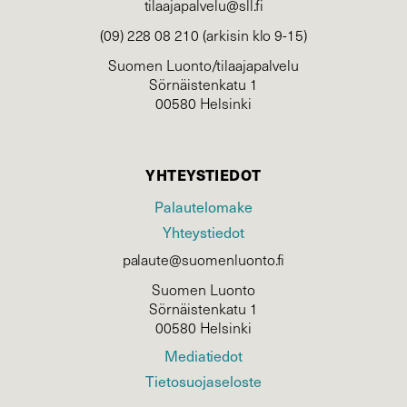
tilaajapalvelu@sll.fi
(09) 228 08 210 (arkisin klo 9-15)
Suomen Luonto/tilaajapalvelu
Sörnäistenkatu 1
00580 Helsinki
YHTEYSTIEDOT
Palautelomake
Yhteystiedot
palaute@suomenluonto.fi
Suomen Luonto
Sörnäistenkatu 1
00580 Helsinki
Mediatiedot
Tietosuojaseloste