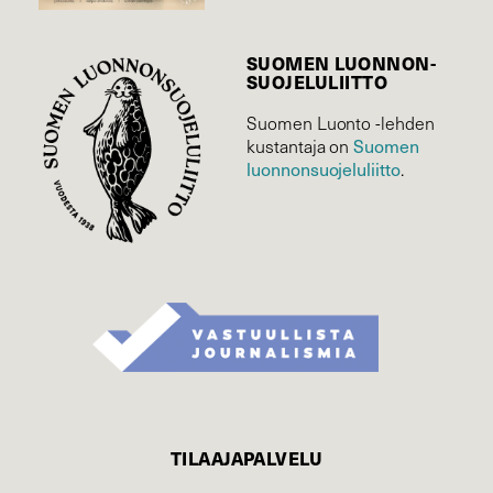
SUOMEN LUONNON­
SUOJELU­LIITTO
Suomen Luonto -lehden
Suomen
kustantaja on
luonnonsuojelu­liitto
.
TILAAJAPALVELU