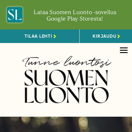
Lataa Suomen Luonto -sovellus
Google Play Storesta!
TILAA LEHTI
KIRJAUDU