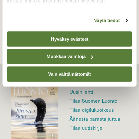
kerätty, kun olet käyttänyt heidän palvelujaan.
Näytä tiedot
TAKAISIN LISTAAN
Hyväksy evästeet
Muokkaa valintoja
Vain välttämättömät
LEHTI
Uusin lehti
Tilaa Suomen Luonto
Tilaa digilukuoikeus
Äänestä parasta juttua
Tilaa uutiskirje