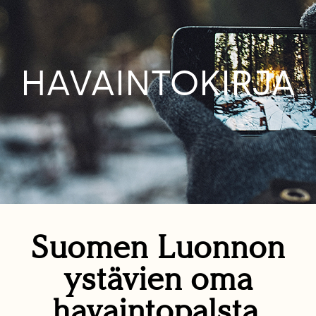
HAVAINTOKIRJA
Suomen Luonnon
ystävien oma
havaintopalsta.