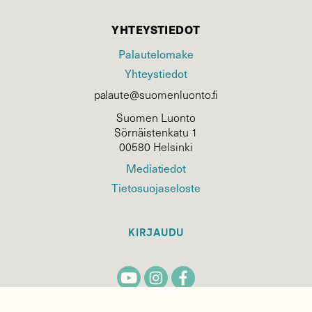
YHTEYSTIEDOT
Palautelomake
Yhteystiedot
palaute@suomenluonto.fi
Suomen Luonto
Sörnäistenkatu 1
00580 Helsinki
Mediatiedot
Tietosuojaseloste
KIRJAUDU