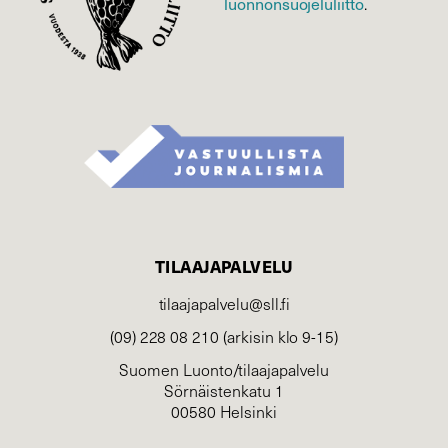
luonnonsuojelu­liitto
.
TILAAJAPALVELU
tilaajapalvelu@sll.fi
(09) 228 08 210 (arkisin klo 9-15)
Suomen Luonto/tilaajapalvelu
Sörnäistenkatu 1
00580 Helsinki