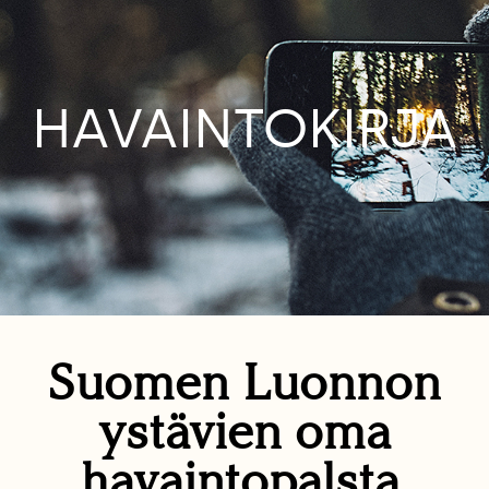
HAVAINTOKIRJA
Suomen Luonnon
ystävien oma
havaintopalsta.