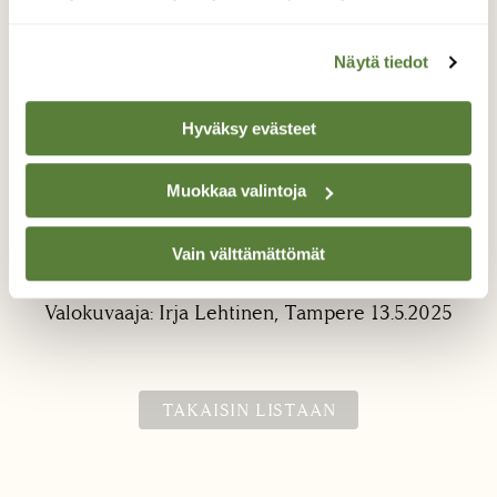
Näytä tiedot
Hyväksy evästeet
Rentukka, kevään kukkia
Muokkaa valintoja
Lapsuuden kevään kukat, ne poimittiin
Vain välttämättömät
vesiojan reunoilta. Silloin tiesi, että on kevät.
Valokuvaaja: Irja Lehtinen, Tampere 13.5.2025
TAKAISIN LISTAAN