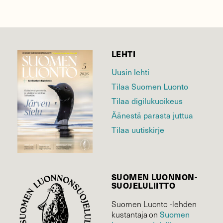
LEHTI
Uusin lehti
Tilaa Suomen Luonto
Tilaa digilukuoikeus
Äänestä parasta juttua
Tilaa uutiskirje
SUOMEN LUONNON­
SUOJELU­LIITTO
Suomen Luonto -lehden
Suomen
kustantaja on