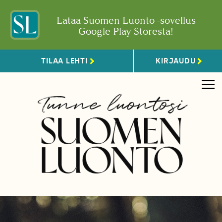
Lataa Suomen Luonto -sovellus
Google Play Storesta!
TILAA LEHTI
KIRJAUDU