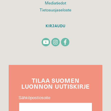
Mediatiedot
Tietosuojaseloste
KIRJAUDU
TILAA
SUOMEN
LUONNON
UUTIS­KIRJE
Sähköpostiosoite