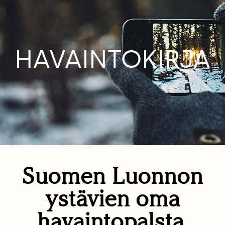
HAVAINTOKIRJA
Suomen Luonnon
ystävien oma
havaintopalsta.