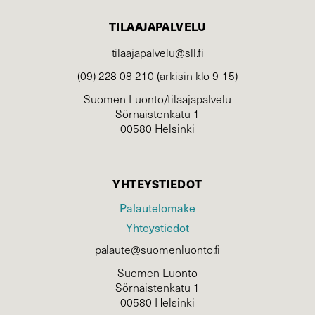
TILAAJAPALVELU
tilaajapalvelu@sll.fi
(09) 228 08 210 (arkisin klo 9-15)
Suomen Luonto/tilaajapalvelu
Sörnäistenkatu 1
00580 Helsinki
YHTEYSTIEDOT
Palautelomake
Yhteystiedot
palaute@suomenluonto.fi
Suomen Luonto
Sörnäistenkatu 1
00580 Helsinki