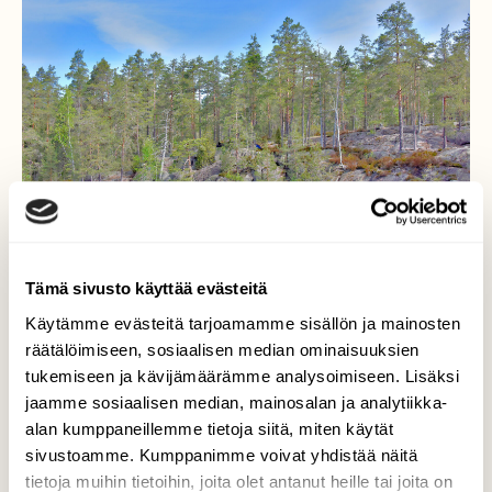
Tämä sivusto käyttää evästeitä
Käytämme evästeitä tarjoamamme sisällön ja mainosten
räätälöimiseen, sosiaalisen median ominaisuuksien
tukemiseen ja kävijämäärämme analysoimiseen. Lisäksi
Retkeily säännöt
jaamme sosiaalisen median, mainosalan ja analytiikka-
alan kumppaneillemme tietoja siitä, miten käytät
Ei kiinnosta kaikkia luonnossa liikkujia. Teltta
sivustoamme. Kumppanimme voivat yhdistää näitä
pystytetään minne huvittaa ja luvattomia
tulipaikkoja on kaikkien lampien rannoilla.
tietoja muihin tietoihin, joita olet antanut heille tai joita on