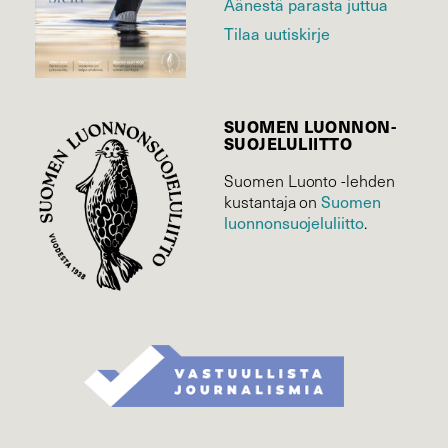
Äänestä parasta juttua
Tilaa uutiskirje
SUOMEN LUONNON­
SUOJELU­LIITTO
Suomen Luonto -lehden
kustantaja on
Suomen
luonnonsuojelu­liitto
.