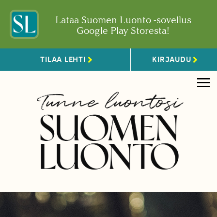
Lataa Suomen Luonto -sovellus
Google Play Storesta!
TILAA LEHTI
KIRJAUDU