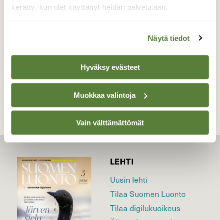
kerätty, kun olet käyttänyt heidän palvelujaan.
Valokuvaaja: Reijo Juurinen, Nuuksion
kansallispuisto Toukokuu
Näytä tiedot
Hyväksy evästeet
TAKAISIN LISTAAN
Muokkaa valintoja
Vain välttämättömät
LEHTI
Uusin lehti
Tilaa Suomen Luonto
Tilaa digilukuoikeus