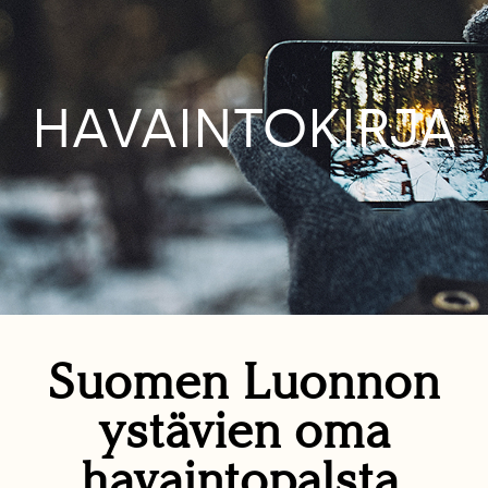
HAVAINTOKIRJA
Suomen Luonnon
ystävien oma
havaintopalsta.