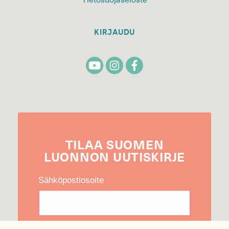
KIRJAUDU
TILAA
SUOMEN
LUONNON
UUTIS­KIRJE
Sähköpostiosoite