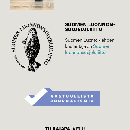
SUOMEN LUONNON­
SUOJELU­LIITTO
Suomen Luonto -lehden
Suomen
kustantaja on
luonnonsuojelu­liitto
.
TILAAJAPALVELU