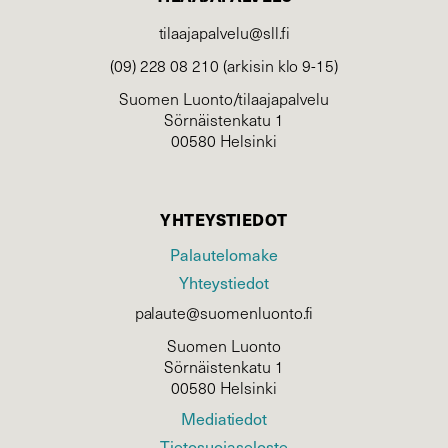
tilaajapalvelu@sll.fi
(09) 228 08 210 (arkisin klo 9-15)
Suomen Luonto/tilaajapalvelu
Sörnäistenkatu 1
00580 Helsinki
YHTEYSTIEDOT
Palautelomake
Yhteystiedot
palaute@suomenluonto.fi
Suomen Luonto
Sörnäistenkatu 1
00580 Helsinki
Mediatiedot
Tietosuojaseloste