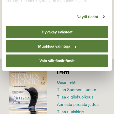
kerätty, kun olet käyttänyt heidän palvelujaan.
28.6.2026
Näytä tiedot
TAKAISIN LISTAAN
Hyväksy evästeet
Muokkaa valintoja
Vain välttämättömät
LEHTI
Uusin lehti
Tilaa Suomen Luonto
Tilaa digilukuoikeus
Äänestä parasta juttua
Tilaa uutiskirje