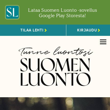
Lataa Suomen Luonto -sovellus
Google Play Storesta!
TILAA LEHTI
KIRJAUDU