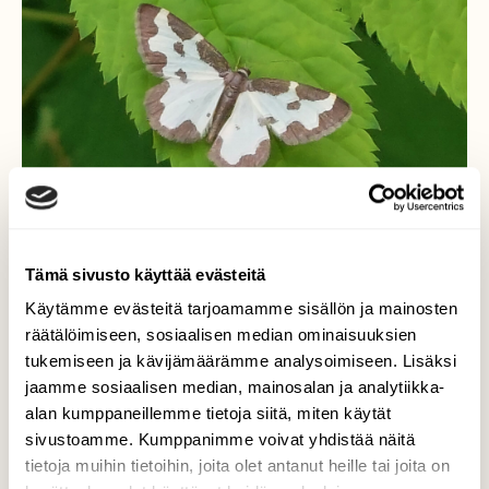
Tämä sivusto käyttää evästeitä
Käytämme evästeitä tarjoamamme sisällön ja mainosten
räätälöimiseen, sosiaalisen median ominaisuuksien
Reunustäplämittari
tukemiseen ja kävijämäärämme analysoimiseen. Lisäksi
jaamme sosiaalisen median, mainosalan ja analytiikka-
Tämä perhonen lennähti lehdelle ja jatkoi
alan kumppaneillemme tietoja siitä, miten käytät
sitten matkaansa.
sivustoamme. Kumppanimme voivat yhdistää näitä
tietoja muihin tietoihin, joita olet antanut heille tai joita on
Valokuvaaja: Tarja Naukkarinen, Savitaipale