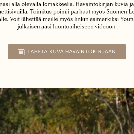
nasi alla olevalla lomakkeella. Havaintokirjan kuvia ja
tisivuilla. Toimitus poimii parhaat myös Suomen Lu
alle. Voit lähettää meille myös linkin esimerkiksi You
julkaisemaasi luontoaiheiseen videoon.
LÄHETÄ KUVA HAVAINTOKIRJAAN