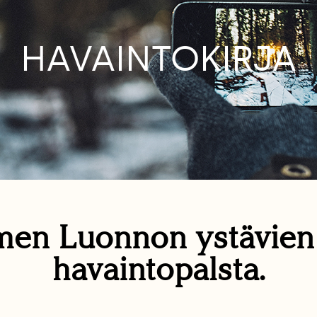
HAVAINTOKIRJA
en Luonnon ystävie
havaintopalsta.