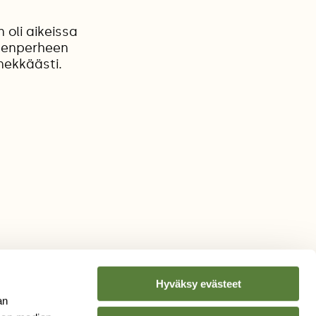
 oli aikeissa
tsenperheen
nekkäästi.
Hyväksy evästeet
an