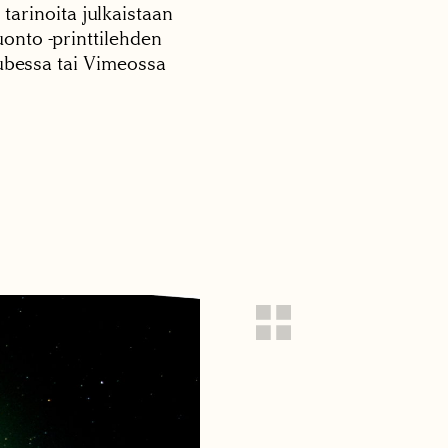
 tarinoita julkaistaan
onto -printtilehden
tubessa tai Vimeossa