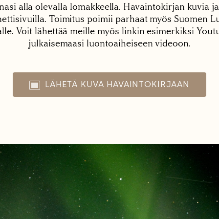
nasi alla olevalla lomakkeella. Havaintokirjan kuvia ja
tisivuilla. Toimitus poimii parhaat myös Suomen Lu
alle. Voit lähettää meille myös linkin esimerkiksi You
julkaisemaasi luontoaiheiseen videoon.
LÄHETÄ KUVA HAVAINTOKIRJAAN