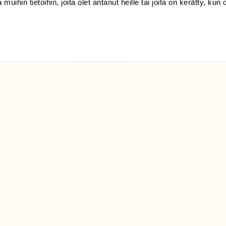
 muihin tietoihin, joita olet antanut heille tai joita on kerätty, kun 
(09) 228 08 210 (arkisin
klo 9-15)
Suomen
Luonto/tilaajapalvelu
Sörnäistenkatu 1
00580 Helsinki
ELU­
YHTEYSTIEDOT
ntaja on
Palautelomake
Yhteystiedot
palaute@suomenluonto.fi
Suomen Luonto
Sörnäistenkatu 1
00580 Helsinki
Mediatiedot
Tietosuojaseloste