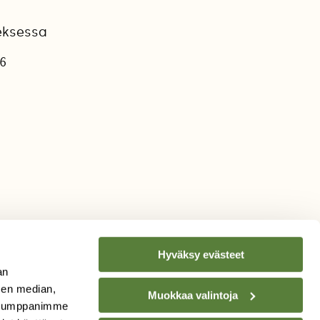
meksessa
16
Hyväksy evästeet
an
sen median,
Muokkaa valintoja
. Kumppanimme
TILAA
SUOMEN