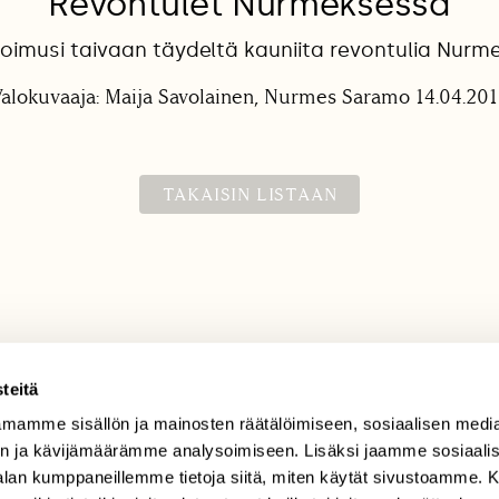
Revontulet Nurmeksessa
loimusi taivaan täydeltä kauniita revontulia Nur
alokuvaaja: Maija Savolainen, Nurmes Saramo 14.04.20
TAKAISIN LISTAAN
teitä
mamme sisällön ja mainosten räätälöimiseen, sosiaalisen medi
TILAAJAPALVELU
n ja kävijämäärämme analysoimiseen. Lisäksi jaamme sosiaali
tilaajapalvelu@sll.fi
-alan kumppaneillemme tietoja siitä, miten käytät sivustoamme