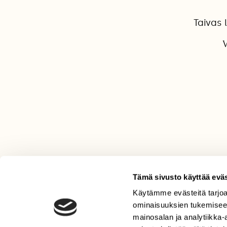
Taivas 
V
Tämä sivusto käyttää eväs
Käytämme evästeitä tarjoa
LEHTI
ominaisuuksien tukemisee
Uusin lehti
mainosalan ja analytiikka