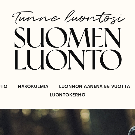
STÖ
NÄKÖKULMIA
LUONNON ÄÄNENÄ 85 VUOTTA
LUONTOKERHO