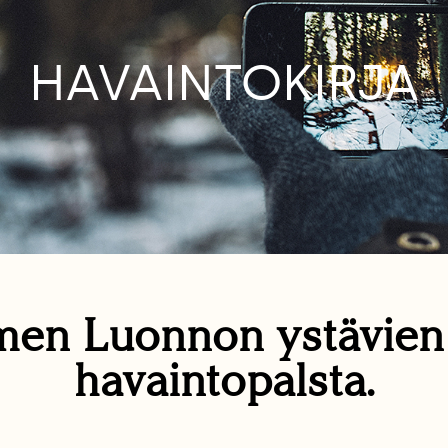
HAVAINTOKIRJA
en Luonnon ystävie
havaintopalsta.