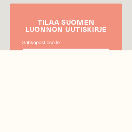
TILAA
SUOMEN
LUONNON
UUTIS­KIRJE
Sähköpostiosoite
Hyväksyn tietojeni käytön uutiskirjeen
lähettämiseen
Tietosuojaseloste