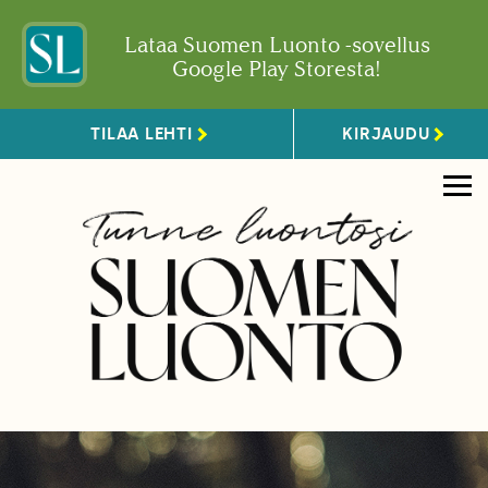
Lataa Suomen Luonto -sovellus
Google Play Storesta!
TILAA LEHTI
KIRJAUDU