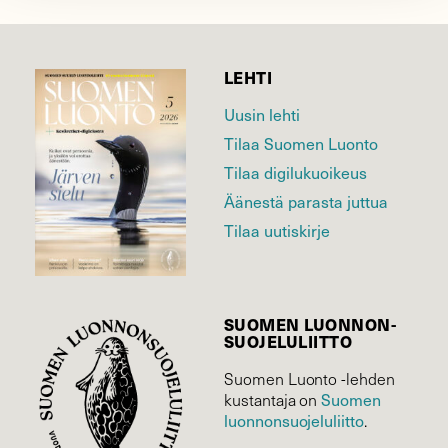
LEHTI
Uusin lehti
Tilaa Suomen Luonto
Tilaa digilukuoikeus
Äänestä parasta juttua
Tilaa uutiskirje
SUOMEN LUONNON­
SUOJELU­LIITTO
Suomen Luonto -lehden
kustantaja on
Suomen
luonnonsuojelu­liitto
.