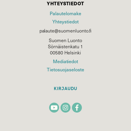
YHTEYSTIEDOT
Palautelomake
Yhteystiedot
palaute@suomenluonto.fi
Suomen Luonto
Sörnäistenkatu 1
00580 Helsinki
Mediatiedot
Tietosuojaseloste
KIRJAUDU