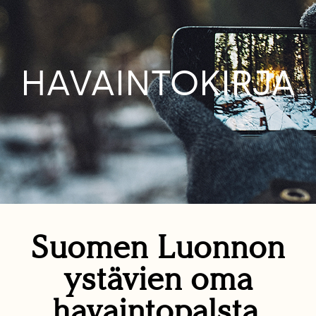
HAVAINTOKIRJA
Suomen Luonnon
ystävien oma
havaintopalsta.