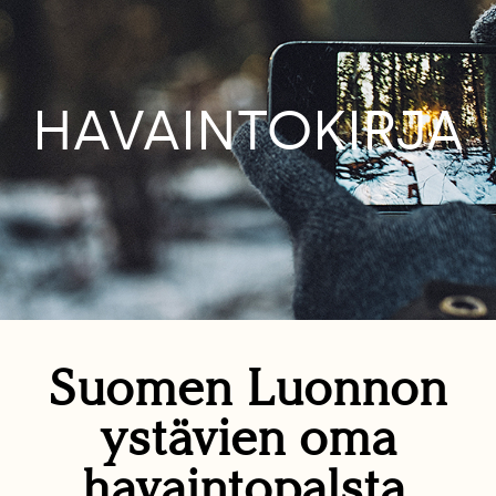
HAVAINTOKIRJA
Suomen Luonnon
ystävien oma
havaintopalsta.