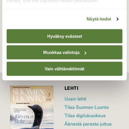
kerätty, kun olet käyttänyt heidän palvelujaan.
Valokuvaaja: Reijo Juurinen, Tokoinranta
Maaliskuu
Näytä tiedot
TAKAISIN LISTAAN
Hyväksy evästeet
Muokkaa valintoja
Vain välttämättömät
LEHTI
Uusin lehti
Tilaa Suomen Luonto
Tilaa digilukuoikeus
Äänestä parasta juttua