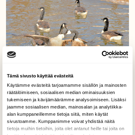
Tämä sivusto käyttää evästeitä
Käytämme evästeitä tarjoamamme sisällön ja mainosten
räätälöimiseen, sosiaalisen median ominaisuuksien
tukemiseen ja kävijämäärämme analysoimiseen. Lisäksi
Riitaista porukkaa
jaamme sosiaalisen median, mainosalan ja analytiikka-
alan kumppaneillemme tietoja siitä, miten käytät
Kanadanhanhet tappelevat usein, varsinkin
sivustoamme. Kumppanimme voivat yhdistää näitä
muuttoaikana.
tietoja muihin tietoihin, joita olet antanut heille tai joita on