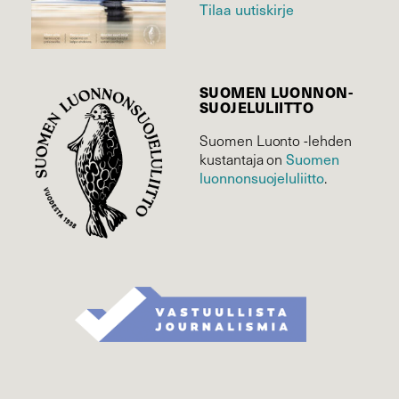
Tilaa uutiskirje
SUOMEN LUONNON­
SUOJELU­LIITTO
Suomen Luonto -lehden
kustantaja on
Suomen
luonnonsuojelu­liitto
.