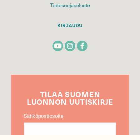
Tietosuojaseloste
KIRJAUDU
TILAA
SUOMEN
LUONNON
UUTIS­KIRJE
Sähköpostiosoite