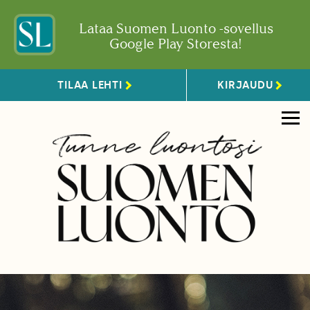
Lataa Suomen Luonto -sovellus
Google Play Storesta!
TILAA LEHTI
KIRJAUDU