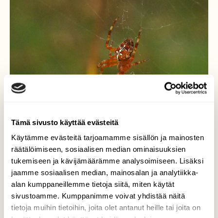
Tämä sivusto käyttää evästeitä
Käytämme evästeitä tarjoamamme sisällön ja mainosten
räätälöimiseen, sosiaalisen median ominaisuuksien
tukemiseen ja kävijämäärämme analysoimiseen. Lisäksi
Ristihämähäkki.
jaamme sosiaalisen median, mainosalan ja analytiikka-
alan kumppaneillemme tietoja siitä, miten käytät
Suon laidalla oli auringonvalossa hehkuvana
sivustoamme. Kumppanimme voivat yhdistää näitä
tämä hämppäri jolla oli "nimikin" selässään.
tietoja muihin tietoihin, joita olet antanut heille tai joita on