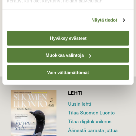
kerätty, kun olet käyttänyt heidän palvelujaan.
Valokuvaaja: Martti Valtonen, Pesäkallion ls. alue,
Lahti 28.9.2020
Näytä tiedot
TAKAISIN LISTAAN
Hyväksy evästeet
Muokkaa valintoja
Vain välttämättömät
LEHTI
Uusin lehti
Tilaa Suomen Luonto
Tilaa digilukuoikeus
Äänestä parasta juttua