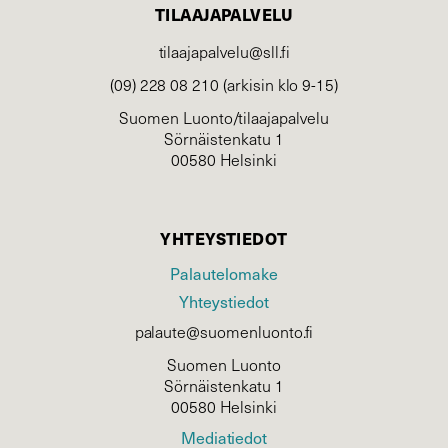
TILAAJAPALVELU
tilaajapalvelu@sll.fi
(09) 228 08 210 (arkisin klo 9-15)
Suomen Luonto/tilaajapalvelu
Sörnäistenkatu 1
00580 Helsinki
YHTEYSTIEDOT
Palautelomake
Yhteystiedot
palaute@suomenluonto.fi
Suomen Luonto
Sörnäistenkatu 1
00580 Helsinki
Mediatiedot