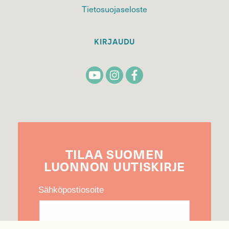
Tietosuojaseloste
KIRJAUDU
TILAA
SUOMEN
LUONNON
UUTIS­KIRJE
Sähköpostiosoite