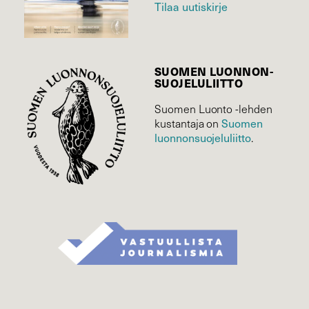
Tilaa uutiskirje
SUOMEN LUONNON­
SUOJELU­LIITTO
Suomen Luonto -lehden
Suomen
kustantaja on
luonnonsuojelu­liitto
.