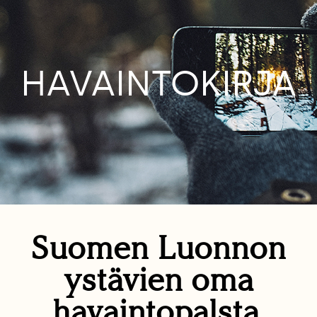
HAVAINTOKIRJA
Suomen Luonnon
ystävien oma
havaintopalsta.