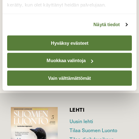
keskittymiskyky. Toivottavasti odottavan
kerätty, kun olet käyttänyt heidän palvelujaan.
aika ei käy pitkäksi.
Valokuvaaja: Toni Asikainen, Iisalmi 21.8.2023
Näytä tiedot
Hyväksy evästeet
TAKAISIN LISTAAN
Muokkaa valintoja
Vain välttämättömät
LEHTI
Uusin lehti
Tilaa Suomen Luonto