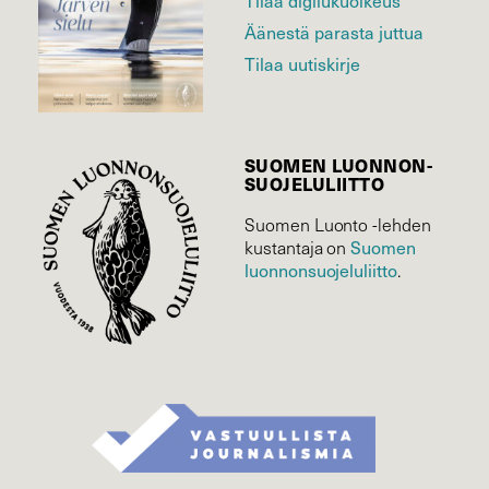
Tilaa digilukuoikeus
Äänestä parasta juttua
Tilaa uutiskirje
SUOMEN LUONNON­
SUOJELU­LIITTO
Suomen Luonto -lehden
kustantaja on
Suomen
luonnonsuojelu­liitto
.