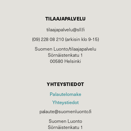
TILAAJAPALVELU
tilaajapalvelu@sll.fi
(09) 228 08 210 (arkisin klo 9-15)
Suomen Luonto/tilaajapalvelu
Sörnäistenkatu 1
00580 Helsinki
YHTEYSTIEDOT
Palautelomake
Yhteystiedot
palaute@suomenluonto.fi
Suomen Luonto
Sörnäistenkatu 1