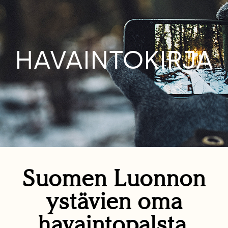
HAVAINTOKIRJA
Suomen Luonnon
ystävien oma
havaintopalsta.