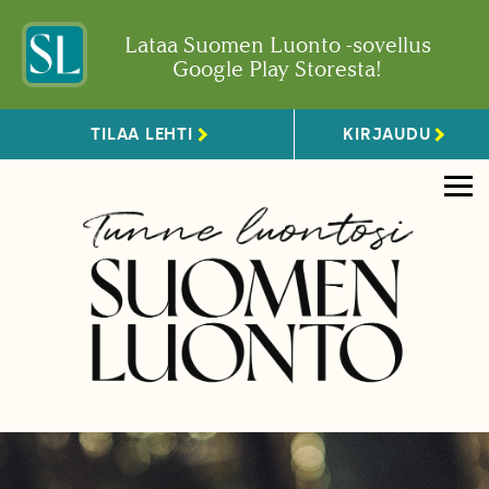
Lataa Suomen Luonto -sovellus
Google Play Storesta!
TILAA LEHTI
KIRJAUDU