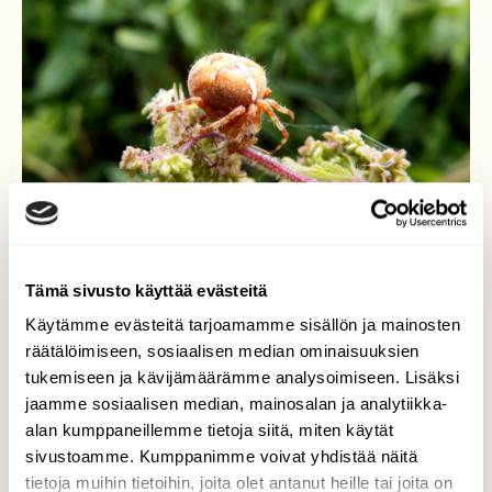
Tämä sivusto käyttää evästeitä
Käytämme evästeitä tarjoamamme sisällön ja mainosten
räätälöimiseen, sosiaalisen median ominaisuuksien
tukemiseen ja kävijämäärämme analysoimiseen. Lisäksi
Ristihämähäkki
jaamme sosiaalisen median, mainosalan ja analytiikka-
alan kumppaneillemme tietoja siitä, miten käytät
Ristihämähäkki odotteli verkon luona
sivustoamme. Kumppanimme voivat yhdistää näitä
saalista. On hänellä kyllä hyvät hermot ja
tietoja muihin tietoihin, joita olet antanut heille tai joita on