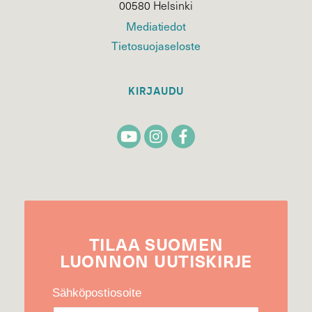
00580 Helsinki
Mediatiedot
Tietosuojaseloste
KIRJAUDU
TILAA
SUOMEN
LUONNON
UUTIS­KIRJE
Sähköpostiosoite