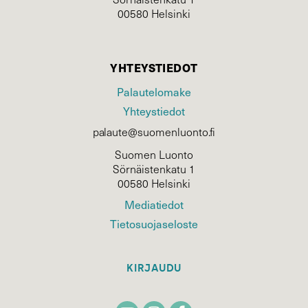
00580 Helsinki
YHTEYSTIEDOT
Palautelomake
Yhteystiedot
palaute@suomenluonto.fi
Suomen Luonto
Sörnäistenkatu 1
00580 Helsinki
Mediatiedot
Tietosuojaseloste
KIRJAUDU