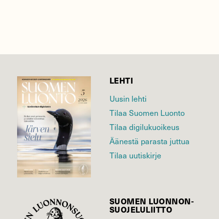
LEHTI
Uusin lehti
Tilaa Suomen Luonto
Tilaa digilukuoikeus
Äänestä parasta juttua
Tilaa uutiskirje
SUOMEN LUONNON­
SUOJELU­LIITTO