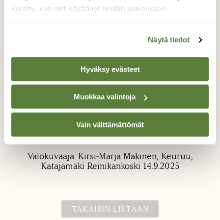
kerätty, kun olet käyttänyt heidän palvelujaan.
Näytä tiedot
Hyväksy evästeet
Ristihämähäkki Keuruu,
Muokkaa valintoja
Katajamäki
Mummolle on tehty uusi kävelyramppi,
Vain välttämättömät
hämähäkit tykänneet uudesta puusta!
Valokuvaaja: Kirsi-Marja Mäkinen, Keuruu,
Katajamäki Reinikankoski 14.9.2025
TAKAISIN LISTAAN