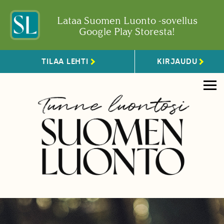
Lataa Suomen Luonto -sovellus
Google Play Storesta!
TILAA LEHTI
KIRJAUDU