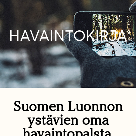
HAVAINTOKIRJA
Suomen Luonnon
ystävien oma
havaintopalsta.