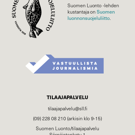
Suomen Luonto -lehden
Suomen
kustantaja on
luonnonsuojelu­liitto
.
TILAAJAPALVELU
tilaajapalvelu@sll.fi
(09) 228 08 210 (arkisin klo 9-15)
Suomen Luonto/tilaajapalvelu
Sörnäistenkatu 1