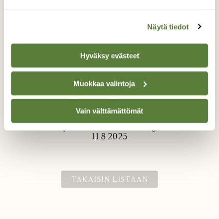
Näytä tiedot
Hyväksy evästeet
Ristilukki
Muokkaa valintoja
Ristilukki paistattelemassa päivää.
Vain välttämättömät
Valokuvaaja: Merituulia Wittsberg, Ahlainen
11.8.2025
TAKAISIN LISTAAN