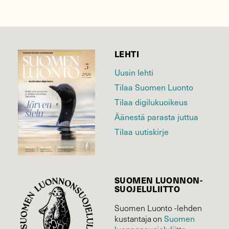
LEHTI
Uusin lehti
Tilaa Suomen Luonto
Tilaa digilukuoikeus
Äänestä parasta juttua
Tilaa uutiskirje
SUOMEN LUONNON­
SUOJELU­LIITTO
Suomen Luonto -lehden
Suomen
kustantaja on
luonnonsuojelu­liitto