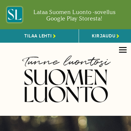
Lataa Suomen Luonto -sovellus
Google Play Storesta!
TILAA LEHTI
KIRJAUDU