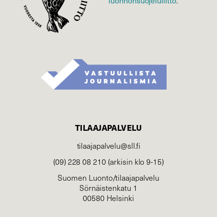
.
TILAAJAPALVELU
tilaajapalvelu@sll.fi
(09) 228 08 210 (arkisin klo 9-15)
Suomen Luonto/tilaajapalvelu
Sörnäistenkatu 1
00580 Helsinki