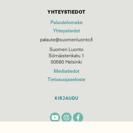
YHTEYSTIEDOT
Palautelomake
Yhteystiedot
palaute@suomenluonto.fi
Suomen Luonto
Sörnäistenkatu 1
00580 Helsinki
Mediatiedot
Tietosuojaseloste
KIRJAUDU