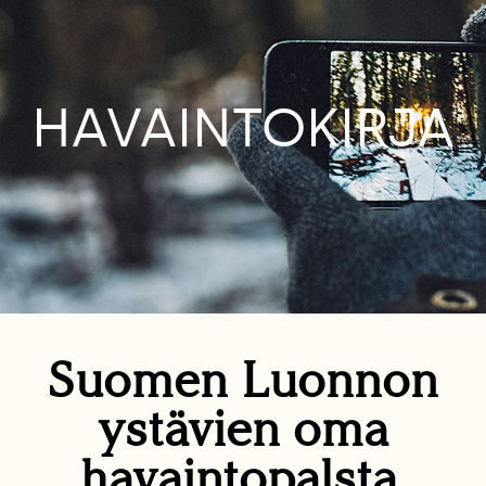
HAVAINTOKIRJA
Suomen Luonnon
ystävien oma
havaintopalsta.