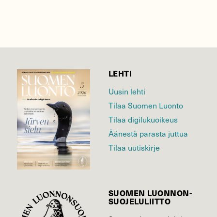
LEHTI
Uusin lehti
Tilaa Suomen Luonto
Tilaa digilukuoikeus
Äänestä parasta juttua
Tilaa uutiskirje
SUOMEN LUONNON­
SUOJELU­LIITTO