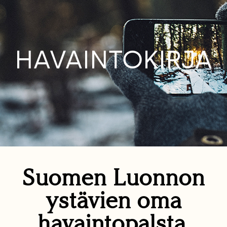
HAVAINTOKIRJA
Suomen Luonnon
ystävien oma
havaintopalsta.