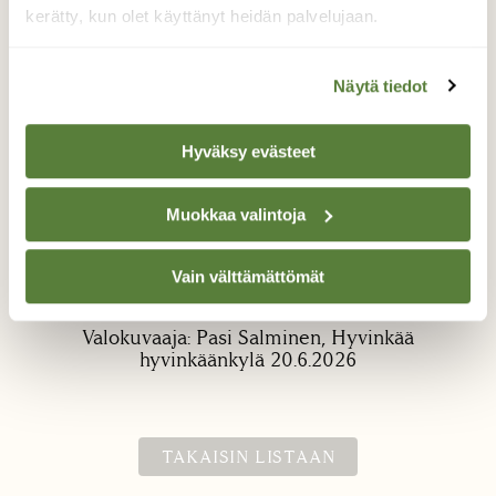
kerätty, kun olet käyttänyt heidän palvelujaan.
Näytä tiedot
Hyväksy evästeet
Ritariperhonen
Muokkaa valintoja
Luulin että vaahteranlehti leijailee tuulen
mukana mutta olikin ritariperhonen joka oli
Vain välttämättömät
kiinnostunut syreenin kukista.
Valokuvaaja: Pasi Salminen, Hyvinkää
hyvinkäänkylä 20.6.2026
TAKAISIN LISTAAN