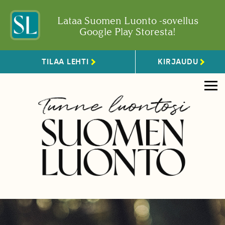
Lataa Suomen Luonto -sovellus
Google Play Storesta!
TILAA LEHTI
KIRJAUDU