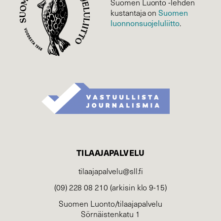
Suomen Luonto -lehden
Suomen
kustantaja on
luonnonsuojelu­liitto
.
TILAAJAPALVELU
tilaajapalvelu@sll.fi
(09) 228 08 210 (arkisin klo 9-15)
Suomen Luonto/tilaajapalvelu
Sörnäistenkatu 1