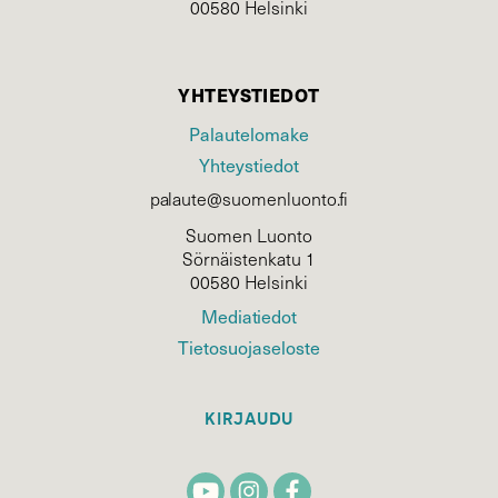
00580 Helsinki
YHTEYSTIEDOT
Palautelomake
Yhteystiedot
palaute@suomenluonto.fi
Suomen Luonto
Sörnäistenkatu 1
00580 Helsinki
Mediatiedot
Tietosuojaseloste
KIRJAUDU