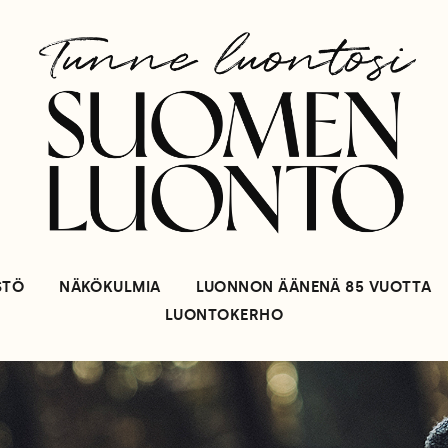
STÖ
NÄKÖKULMIA
LUONNON ÄÄNENÄ 85 VUOTTA
LUONTOKERHO