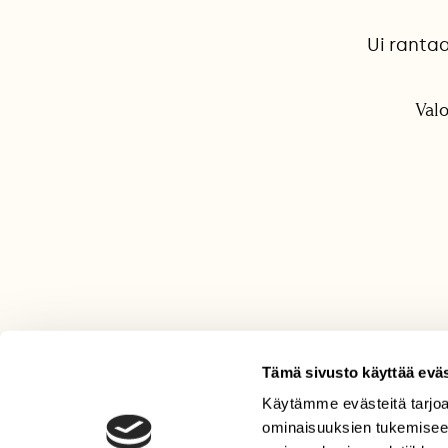
Ui rantaa
Valo
Tämä sivusto käyttää eväs
Käytämme evästeitä tarjoa
LEHTI
ominaisuuksien tukemisee
Uusin lehti