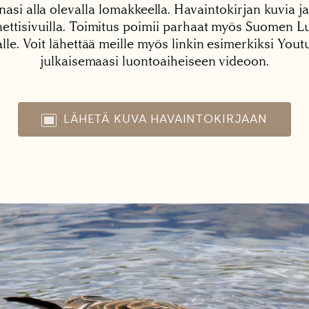
nasi alla olevalla lomakkeella. Havaintokirjan kuvia ja
tisivuilla. Toimitus poimii parhaat myös Suomen Lu
alle. Voit lähettää meille myös linkin esimerkiksi You
julkaisemaasi luontoaiheiseen videoon.
LÄHETÄ KUVA HAVAINTOKIRJAAN