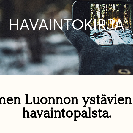
HAVAINTOKIRJA
en Luonnon ystävie
havaintopalsta.