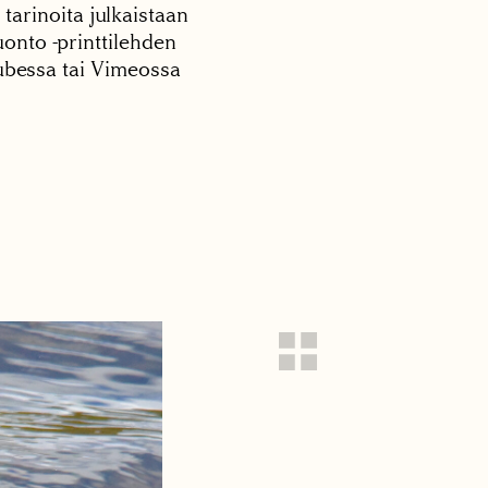
 tarinoita julkaistaan
onto -printtilehden
tubessa tai Vimeossa