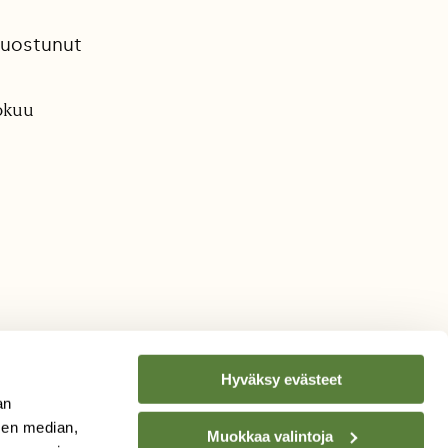
 suostunut
kokuu
Hyväksy evästeet
an
sen median,
Muokkaa valintoja