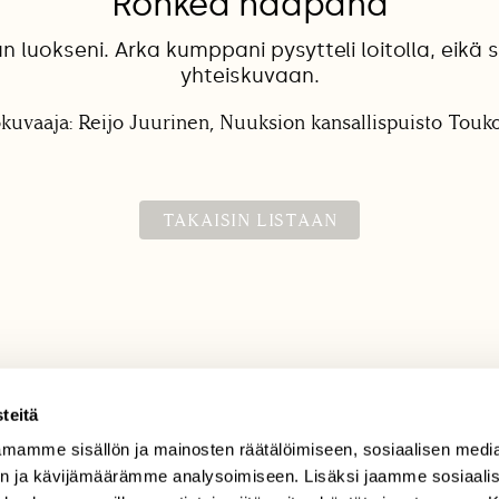
Rohkea haapana
n luokseni. Arka kumppani pysytteli loitolla, eikä
yhteiskuvaan.
kuvaaja: Reijo Juurinen, Nuuksion kansallispuisto Tou
TAKAISIN LISTAAN
teitä
mamme sisällön ja mainosten räätälöimiseen, sosiaalisen medi
TILAAJAPALVELU
n ja kävijämäärämme analysoimiseen. Lisäksi jaamme sosiaali
tilaajapalvelu@sll.fi