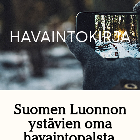
HAVAINTOKIRJA
Suomen Luonnon
ystävien oma
havaintopalsta.