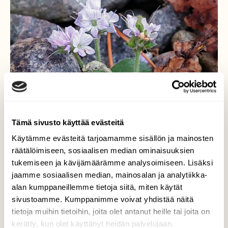
Tämä sivusto käyttää evästeitä
Käytämme evästeitä tarjoamamme sisällön ja mainosten
räätälöimiseen, sosiaalisen median ominaisuuksien
Rohtotädyke
tukemiseen ja kävijämäärämme analysoimiseen. Lisäksi
jaamme sosiaalisen median, mainosalan ja analytiikka-
Tämä rohtotädyke sinnittelee vielä.
alan kumppaneillemme tietoja siitä, miten käytät
Valokuvaaja: Tarja Naukkarinen, Savitaipale
sivustoamme. Kumppanimme voivat yhdistää näitä
29.10.2024
tietoja muihin tietoihin, joita olet antanut heille tai joita on
kerätty, kun olet käyttänyt heidän palvelujaan.