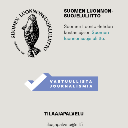
SUOMEN LUONNON­
SUOJELU­LIITTO
Suomen Luonto -lehden
kustantaja on
Suomen
luonnonsuojelu­liitto
.
TILAAJAPALVELU
tilaajapalvelu@sll.fi