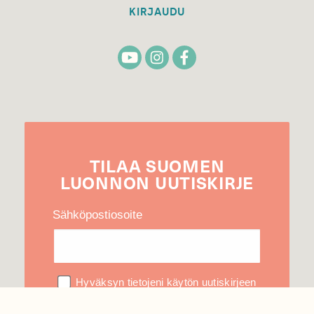
KIRJAUDU
TILAA
SUOMEN
LUONNON
UUTIS­KIRJE
Sähköpostiosoite
Hyväksyn tietojeni käytön uutiskirjeen
lähettämiseen