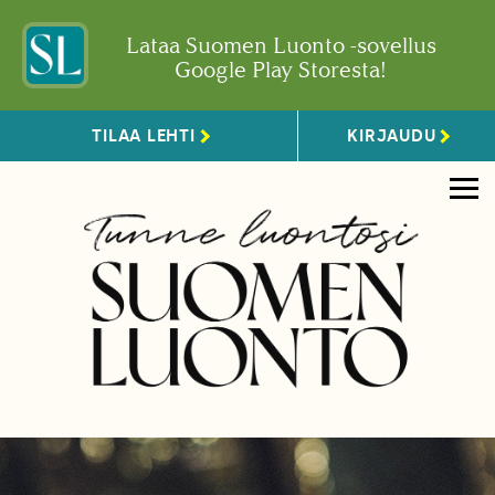
Lataa Suomen Luonto -sovellus
Google Play Storesta!
TILAA LEHTI
KIRJAUDU