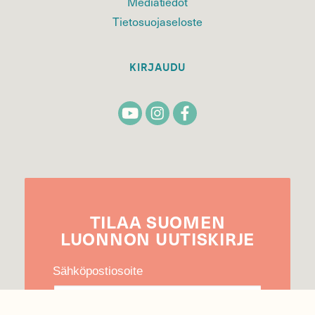
Mediatiedot
Tietosuojaseloste
KIRJAUDU
TILAA
SUOMEN
LUONNON
UUTIS­KIRJE
Sähköpostiosoite