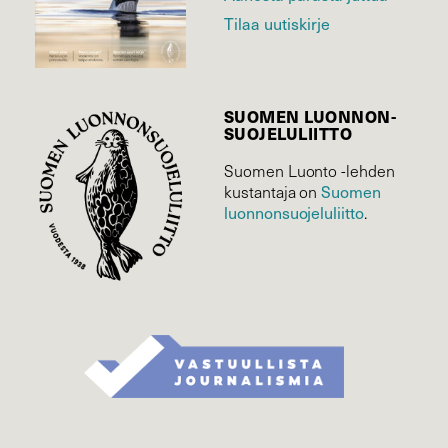
Tilaa uutiskirje
SUOMEN LUONNON­
SUOJELU­LIITTO
Suomen Luonto -lehden
kustantaja on
Suomen
luonnonsuojelu­liitto
.