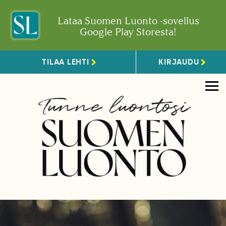
Lataa Suomen Luonto -sovellus
Google Play Storesta!
TILAA LEHTI
KIRJAUDU