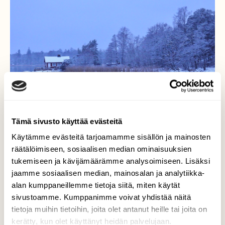
Tämä sivusto käyttää evästeitä
Käytämme evästeitä tarjoamamme sisällön ja mainosten
räätälöimiseen, sosiaalisen median ominaisuuksien
tukemiseen ja kävijämäärämme analysoimiseen. Lisäksi
jaamme sosiaalisen median, mainosalan ja analytiikka-
alan kumppaneillemme tietoja siitä, miten käytät
Ruissalo 8.12.2022
sivustoamme. Kumppanimme voivat yhdistää näitä
tietoja muihin tietoihin, joita olet antanut heille tai joita on
Tyyniä, kauniita hetkiä kevyessä
kerätty, kun olet käyttänyt heidän palvelujaan.