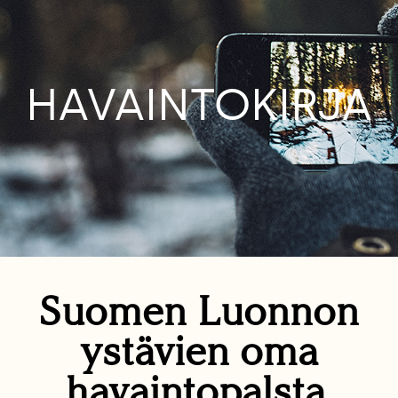
HAVAINTOKIRJA
Suomen Luonnon
ystävien oma
havaintopalsta.