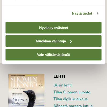
lumisateessa, aamulla 8.12
Valokuvaaja: Juhani Peltonen, Turku 8.12.2022
Näytä tiedot
Hyväksy evästeet
TAKAISIN LISTAAN
Muokkaa valintoja
Vain välttämättömät
LEHTI
Uusin lehti
Tilaa Suomen Luonto
Tilaa digilukuoikeus
Äänestä parasta juttua