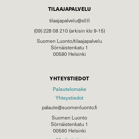
TILAAJAPALVELU
tilaajapalvelu@sll.fi
(09) 228 08 210 (arkisin klo 9-15)
Suomen Luonto/tilaajapalvelu
Sörnäistenkatu 1
00580 Helsinki
YHTEYSTIEDOT
Palautelomake
Yhteystiedot
palaute@suomenluonto.fi
Suomen Luonto
Sörnäistenkatu 1
00580 Helsinki