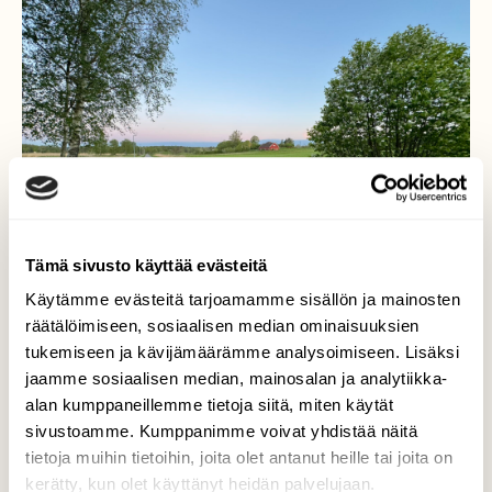
Tämä sivusto käyttää evästeitä
Käytämme evästeitä tarjoamamme sisällön ja mainosten
räätälöimiseen, sosiaalisen median ominaisuuksien
tukemiseen ja kävijämäärämme analysoimiseen. Lisäksi
jaamme sosiaalisen median, mainosalan ja analytiikka-
alan kumppaneillemme tietoja siitä, miten käytät
Ruissalon rantateillä
sivustoamme. Kumppanimme voivat yhdistää näitä
tietoja muihin tietoihin, joita olet antanut heille tai joita on
Kaunista on Ruissalon rantateillä ”
kerätty, kun olet käyttänyt heidän palvelujaan.