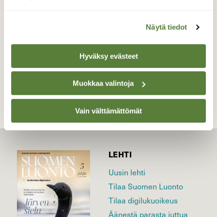
Kukonlaulun” aikaan…
Valokuvaaja: Juhani Peltonen, Turku 26.5.2025
Näytä tiedot
Hyväksy evästeet
TAKAISIN LISTAAN
Muokkaa valintoja
Vain välttämättömät
LEHTI
Uusin lehti
Tilaa Suomen Luonto
Tilaa digilukuoikeus
Äänestä parasta juttua