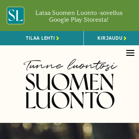
Lataa Suomen Luonto -sovellus
Google Play Storesta!
TILAA LEHTI
KIRJAUDU