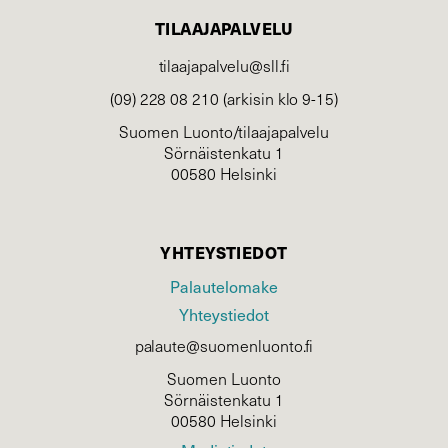
TILAAJAPALVELU
tilaajapalvelu@sll.fi
(09) 228 08 210 (arkisin klo 9-15)
Suomen Luonto/tilaajapalvelu
Sörnäistenkatu 1
00580 Helsinki
YHTEYSTIEDOT
Palautelomake
Yhteystiedot
palaute@suomenluonto.fi
Suomen Luonto
Sörnäistenkatu 1
00580 Helsinki