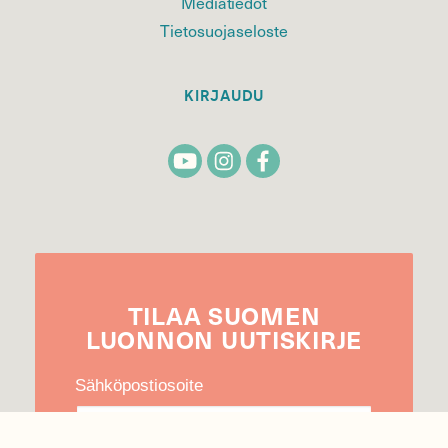
Mediatiedot
Tietosuojaseloste
KIRJAUDU
TILAA
SUOMEN
LUONNON
UUTIS­KIRJE
Sähköpostiosoite