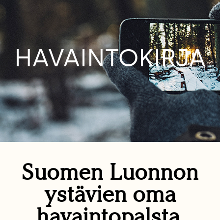
HAVAINTOKIRJA
Suomen Luonnon
ystävien oma
havaintopalsta.