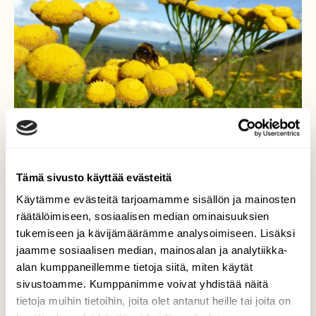
Tämä sivusto käyttää evästeitä
Käytämme evästeitä tarjoamamme sisällön ja mainosten
räätälöimiseen, sosiaalisen median ominaisuuksien
tukemiseen ja kävijämäärämme analysoimiseen. Lisäksi
Ruka
jaamme sosiaalisen median, mainosalan ja analytiikka-
alan kumppaneillemme tietoja siitä, miten käytät
Pietaryrtti kukoistaa ja kimalainen lentää.
sivustoamme. Kumppanimme voivat yhdistää näitä
On kesä Kuusamossa
tietoja muihin tietoihin, joita olet antanut heille tai joita on