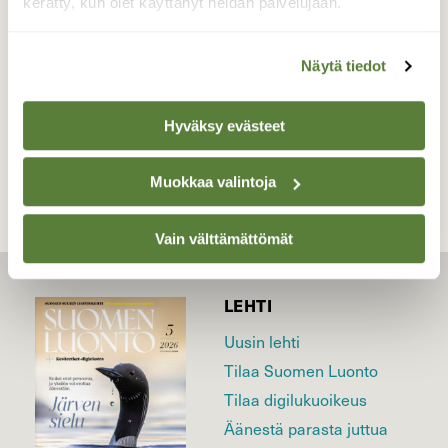
kerätty, kun olet käyttänyt heidän palvelujaan.
Valokuvaaja: Kaarlo Asikainen, Kuusamo, Ruka
14.8.2021
Näytä tiedot
TAKAISIN LISTAAN
Hyväksy evästeet
Muokkaa valintoja
Vain välttämättömät
LEHTI
Uusin lehti
Tilaa Suomen Luonto
Tilaa digilukuoikeus
Äänestä parasta juttua