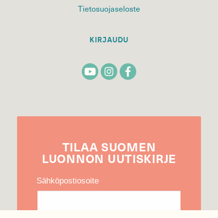
Tietosuojaseloste
KIRJAUDU
TILAA
SUOMEN
LUONNON
UUTIS­KIRJE
Sähköpostiosoite