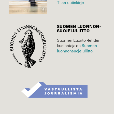
Tilaa uutiskirje
SUOMEN LUONNON­
SUOJELU­LIITTO
Suomen Luonto -lehden
Suomen
kustantaja on
luonnonsuojelu­liitto
.