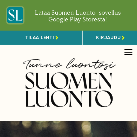
Lataa Suomen Luonto -sovellus
Google Play Storesta!
TILAA LEHTI
KIRJAUDU