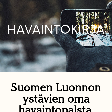
HAVAINTOKIRJA
Suomen Luonnon
ystävien oma
havaintopalsta.