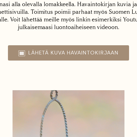
nasi alla olevalla lomakkeella. Havaintokirjan kuvia ja
tisivuilla. Toimitus poimii parhaat myös Suomen Lu
alle. Voit lähettää meille myös linkin esimerkiksi You
julkaisemaasi luontoaiheiseen videoon.
LÄHETÄ KUVA HAVAINTOKIRJAAN