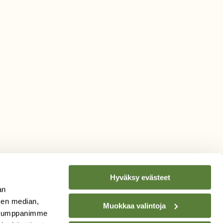
Hyväksy evästeet
an
sen median,
Muokkaa valintoja
. Kumppanimme
TILAA
SUOMEN