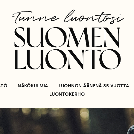
STÖ
NÄKÖKULMIA
LUONNON ÄÄNENÄ 85 VUOTTA
LUONTOKERHO