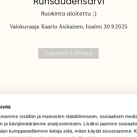
Runsaudensarvi
Ruokinta aloitettu :)
Valokuvaaja: Kaarlo Asikainen, Iisalmi 30.9.2025
TAKAISIN LISTAAN
teitä
mamme sisällön ja mainosten räätälöimiseen, sosiaalisen medi
TILAAJAPALVELU
n ja kävijämäärämme analysoimiseen. Lisäksi jaamme sosiaali
tilaajapalvelu@sll.fi
-alan kumppaneillemme tietoja siitä, miten käytät sivustoamme