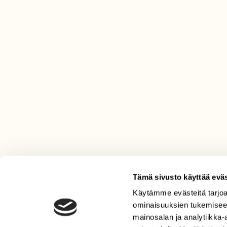
Tämä sivusto käyttää eväs
Käytämme evästeitä tarjoa
LEHTI
ominaisuuksien tukemisee
Uusin lehti
mainosalan ja analytiikka