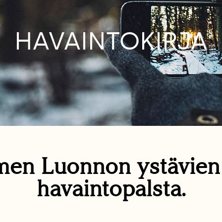
HAVAINTOKIRJA
en Luonnon ystävie
havaintopalsta.