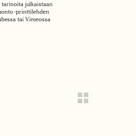
 tarinoita julkaistaan
onto -printtilehden
tubessa tai Vimeossa