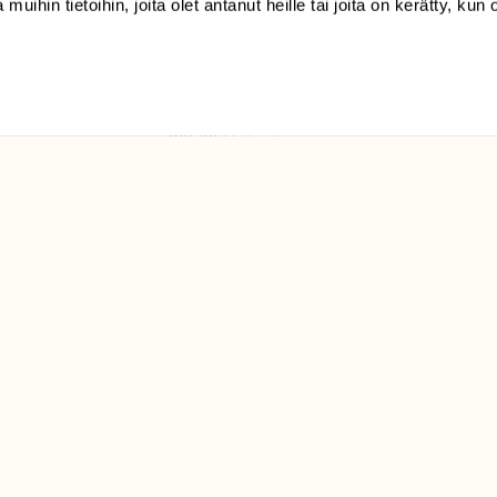
 muihin tietoihin, joita olet antanut heille tai joita on kerätty, kun 
(09) 228 08 210 (arkisin
klo 9-15)
Suomen
Luonto/tilaajapalvelu
Sörnäistenkatu 1
00580 Helsinki
ELU­
YHTEYSTIEDOT
ntaja on
Palautelomake
Yhteystiedot
palaute@suomenluonto.fi
Suomen Luonto
Sörnäistenkatu 1
00580 Helsinki
Mediatiedot
Tietosuojaseloste