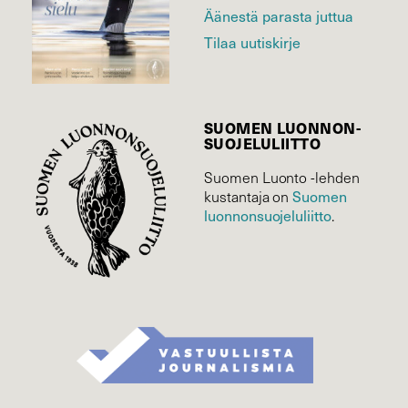
Äänestä parasta juttua
Tilaa uutiskirje
SUOMEN LUONNON­
SUOJELU­LIITTO
Suomen Luonto -lehden
Suomen
kustantaja on
luonnonsuojelu­liitto
.