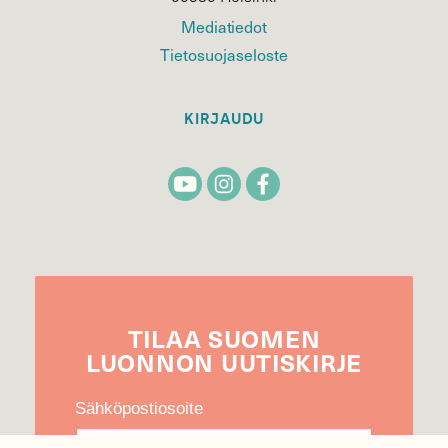
Mediatiedot
Tietosuojaseloste
KIRJAUDU
TILAA
SUOMEN
LUONNON
UUTIS­KIRJE
Sähköpostiosoite