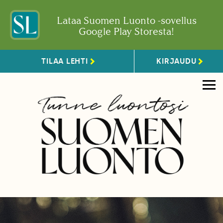
Lataa Suomen Luonto -sovellus
Google Play Storesta!
TILAA LEHTI
KIRJAUDU