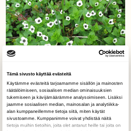
Tämä sivusto käyttää evästeitä
Käytämme evästeitä tarjoamamme sisällön ja mainosten
räätälöimiseen, sosiaalisen median ominaisuuksien
tukemiseen ja kävijämäärämme analysoimiseen. Lisäksi
jaamme sosiaalisen median, mainosalan ja analytiikka-
Ruohokanukka
alan kumppaneillemme tietoja siitä, miten käytät
sivustoamme. Kumppanimme voivat yhdistää näitä
Ruohokanukka (Cornus suecica ) on ainoa
tietoja muihin tietoihin, joita olet antanut heille tai joita on