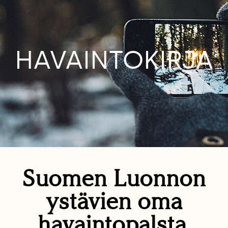
HAVAINTOKIRJA
Suomen Luonnon
ystävien oma
havaintopalsta.