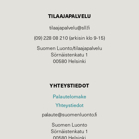
TILAAJAPALVELU
tilaajapalvelu@sll.fi
(09) 228 08 210 (arkisin klo 9-15)
Suomen Luonto/tilaajapalvelu
Sörnäistenkatu 1
00580 Helsinki
YHTEYSTIEDOT
Palautelomake
Yhteystiedot
palaute@suomenluonto.fi
Suomen Luonto
Sörnäistenkatu 1
00580 Helsinki