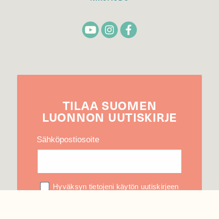
TILAA
SUOMEN
LUONNON
UUTIS­KIRJE
Sähköpostiosoite
Hyväksyn tietojeni käytön uutiskirjeen
lähettämiseen