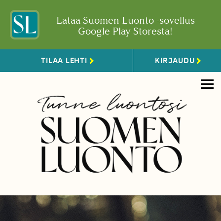
Lataa Suomen Luonto -sovellus
Google Play Storesta!
TILAA LEHTI
KIRJAUDU