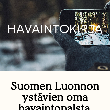
HAVAINTOKIRJA
Suomen Luonnon
ystävien oma
havaintopalsta.