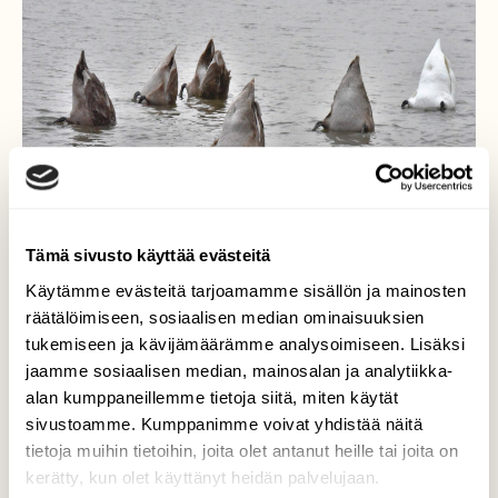
Tämä sivusto käyttää evästeitä
Käytämme evästeitä tarjoamamme sisällön ja mainosten
räätälöimiseen, sosiaalisen median ominaisuuksien
Ruokaa hakusessa
tukemiseen ja kävijämäärämme analysoimiseen. Lisäksi
jaamme sosiaalisen median, mainosalan ja analytiikka-
Kyhmyjoutsenet syömässä vesikasveja.
alan kumppaneillemme tietoja siitä, miten käytät
sivustoamme. Kumppanimme voivat yhdistää näitä
Valokuvaaja: Reijo Juurinen, Helsinki Marraskuu
tietoja muihin tietoihin, joita olet antanut heille tai joita on
kerätty, kun olet käyttänyt heidän palvelujaan.