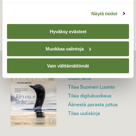
TAKAISIN LISTAAN
Näytä tiedot
Hyväksy evästeet
Muokkaa valintoja
LEHTI
Vain välttämättömät
Uusin lehti
Tilaa Suomen Luonto
Tilaa digilukuoikeus
Äänestä parasta juttua
Tilaa uutiskirje