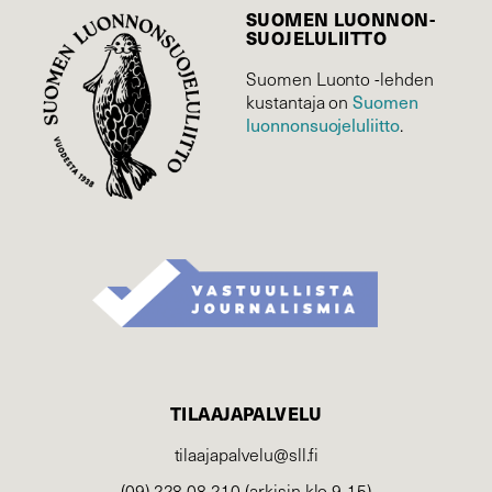
SUOMEN LUONNON­
SUOJELU­LIITTO
Suomen Luonto -lehden
Suomen
kustantaja on
luonnonsuojelu­liitto
.
TILAAJAPALVELU
tilaajapalvelu@sll.fi
(09) 228 08 210 (arkisin klo 9-15)