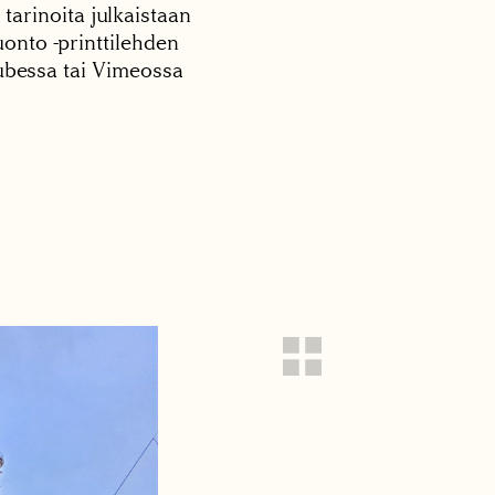
 tarinoita julkaistaan
onto -printtilehden
tubessa tai Vimeossa