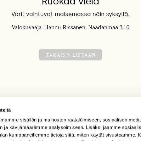
Ruokaa vielä
Värit vaihtuvat maisemassa näin syksyllä.
Valokuvaaja: Hannu Rissanen, Näädänmaa 3.10
TAKAISIN LISTAAN
teitä
mamme sisällön ja mainosten räätälöimiseen, sosiaalisen medi
TILAAJAPALVELU
n ja kävijämäärämme analysoimiseen. Lisäksi jaamme sosiaali
tilaajapalvelu@sll.fi
-alan kumppaneillemme tietoja siitä, miten käytät sivustoamme