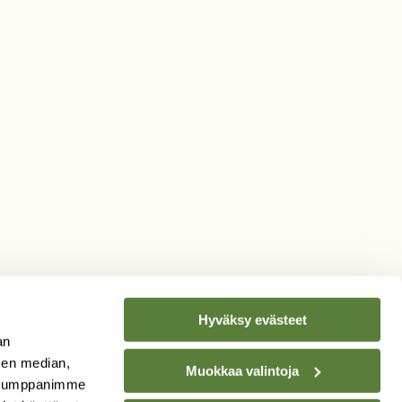
Hyväksy evästeet
an
sen median,
Muokkaa valintoja
. Kumppanimme
TILAA
SUOMEN