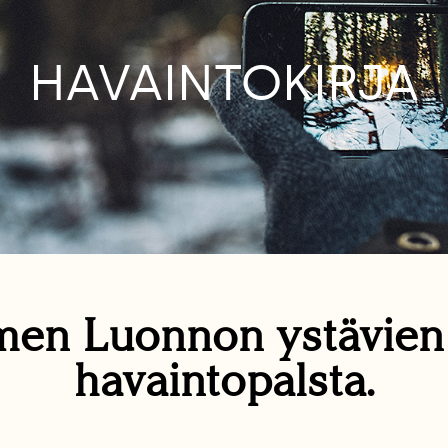
HAVAINTOKIRJA
en Luonnon ystävie
havaintopalsta.