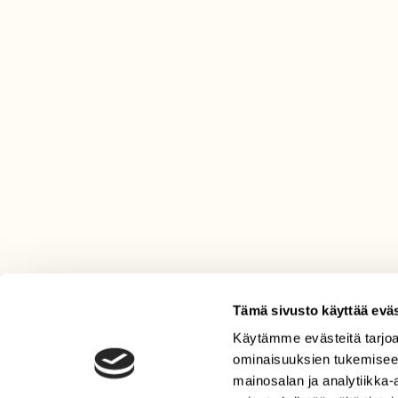
Tämä sivusto käyttää eväs
Käytämme evästeitä tarjoa
LEHTI
ominaisuuksien tukemisee
Uusin lehti
mainosalan ja analytiikka