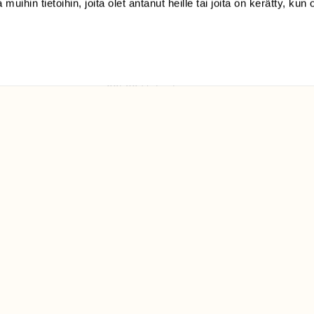
 muihin tietoihin, joita olet antanut heille tai joita on kerätty, kun 
(09) 228 08 210 (arkisin
klo 9-15)
Suomen
Luonto/tilaajapalvelu
Sörnäistenkatu 1
00580 Helsinki
ELU­
YHTEYSTIEDOT
ntaja on
Palautelomake
Yhteystiedot
palaute@suomenluonto.fi
Suomen Luonto
Sörnäistenkatu 1
00580 Helsinki
Mediatiedot
Tietosuojaseloste