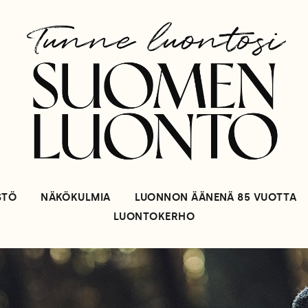
STÖ
NÄKÖKULMIA
LUONNON ÄÄNENÄ 85 VUOTTA
LUONTOKERHO