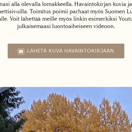
nasi alla olevalla lomakkeella. Havaintokirjan kuvia ja
tisivuilla. Toimitus poimii parhaat myös Suomen Lu
alle. Voit lähettää meille myös linkin esimerkiksi You
julkaisemaasi luontoaiheiseen videoon.
LÄHETÄ KUVA HAVAINTOKIRJAAN