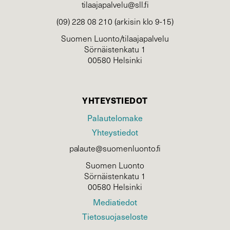
tilaajapalvelu@sll.fi
(09) 228 08 210 (arkisin klo 9-15)
Suomen Luonto/tilaajapalvelu
Sörnäistenkatu 1
00580 Helsinki
YHTEYSTIEDOT
Palautelomake
Yhteystiedot
palaute@suomenluonto.fi
Suomen Luonto
Sörnäistenkatu 1
00580 Helsinki
Mediatiedot
Tietosuojaseloste