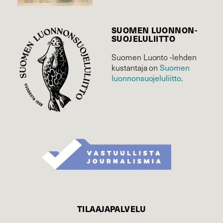
SUOMEN LUONNON­
SUOJELU­LIITTO
Suomen Luonto -lehden
kustantaja on
Suomen
luonnonsuojelu­liitto
.
TILAAJAPALVELU