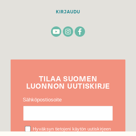
KIRJAUDU
TILAA
SUOMEN
LUONNON
UUTIS­KIRJE
Sähköpostiosoite
Hyväksyn tietojeni käytön uutiskirjeen
lähettämiseen