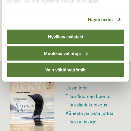
kerätty, kun olet käyttänyt heidän palvelujaan.
Näytä tiedot
TAKAISIN LISTAAN
Hyväksy evästeet
Muokkaa valintoja
Vain välttämättömät
LEHTI
Uusin lehti
Tilaa Suomen Luonto
Tilaa digilukuoikeus
Äänestä parasta juttua
Tilaa uutiskirje