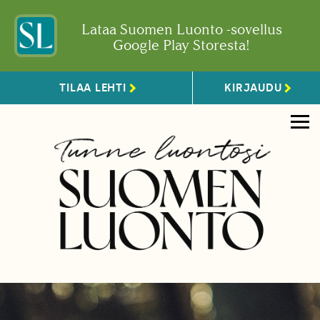
Lataa Suomen Luonto -sovellus
Google Play Storesta!
TILAA LEHTI
KIRJAUDU