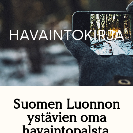
HAVAINTOKIRJA
Suomen Luonnon
ystävien oma
havaintopalsta.