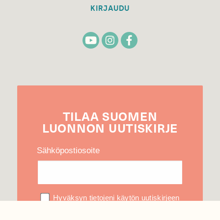
KIRJAUDU
TILAA
SUOMEN
LUONNON
UUTIS­KIRJE
Sähköpostiosoite
Hyväksyn tietojeni käytön uutiskirjeen
lähettämiseen