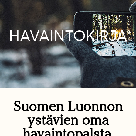
HAVAINTOKIRJA
Suomen Luonnon
ystävien oma
havaintopalsta.