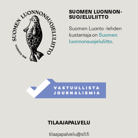
SUOMEN LUONNON­
SUOJELU­LIITTO
Suomen Luonto -lehden
kustantaja on
Suomen
luonnonsuojelu­liitto
.
TILAAJAPALVELU
tilaajapalvelu@sll.fi