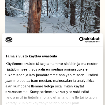
Tämä sivusto käyttää evästeitä
Käytämme evästeitä tarjoamamme sisällön ja mainosten
räätälöimiseen, sosiaalisen median ominaisuuksien
Ruokailupaikka
tukemiseen ja kävijämäärämme analysoimiseen. Lisäksi
jaamme sosiaalisen median, mainosalan ja analytiikka-
Käpytikan mäntyinen kuusipaja.
alan kumppaneillemme tietoja siitä, miten käytät
Valokuvaaja: Tarja Naukkarinen, Savitaipale
sivustoamme. Kumppanimme voivat yhdistää näitä
31.12.2023
tietoja muihin tietoihin, joita olet antanut heille tai joita on
kerätty, kun olet käyttänyt heidän palvelujaan.