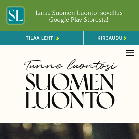
Lataa Suomen Luonto -sovellus
Google Play Storesta!
TILAA LEHTI
KIRJAUDU